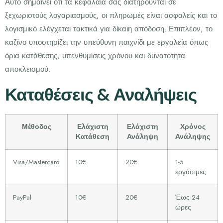
Αυτό σημαίνει ότι τα κεφάλαιά σας διατηρούνται σε
ξεχωριστούς λογαριασμούς, οι πληρωμές είναι ασφαλείς και το
λογισμικό ελέγχεται τακτικά για δίκαιη απόδοση. Επιπλέον, το
καζίνο υποστηρίζει την υπεύθυνη παιχνίδι με εργαλεία όπως
όρια κατάθεσης, υπενθυμίσεις χρόνου και δυνατότητα
αποκλεισμού.
Καταθέσεις & Αναλήψεις
Μέθοδος
Ελάχιστη
Ελάχιστη
Χρόνος
Κατάθεση
Ανάληψη
Ανάληψης
Visa/Mastercard
10€
20€
1-5
εργάσιμες
PayPal
10€
20€
Έως 24
ώρες