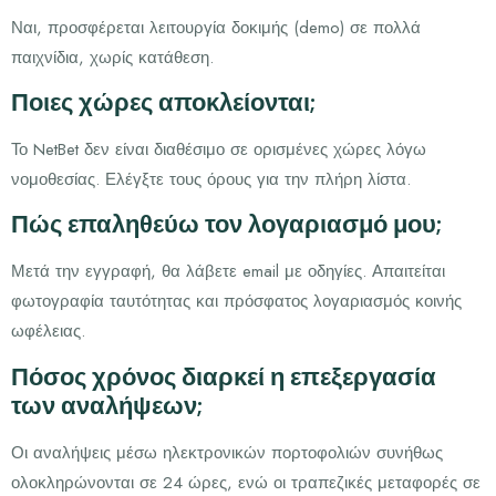
Ναι, προσφέρεται λειτουργία δοκιμής (demo) σε πολλά
παιχνίδια, χωρίς κατάθεση.
Ποιες χώρες αποκλείονται;
Το NetBet δεν είναι διαθέσιμο σε ορισμένες χώρες λόγω
νομοθεσίας. Ελέγξτε τους όρους για την πλήρη λίστα.
Πώς επαληθεύω τον λογαριασμό μου;
Μετά την εγγραφή, θα λάβετε email με οδηγίες. Απαιτείται
φωτογραφία ταυτότητας και πρόσφατος λογαριασμός κοινής
ωφέλειας.
Πόσος χρόνος διαρκεί η επεξεργασία
των αναλήψεων;
Οι αναλήψεις μέσω ηλεκτρονικών πορτοφολιών συνήθως
ολοκληρώνονται σε 24 ώρες, ενώ οι τραπεζικές μεταφορές σε