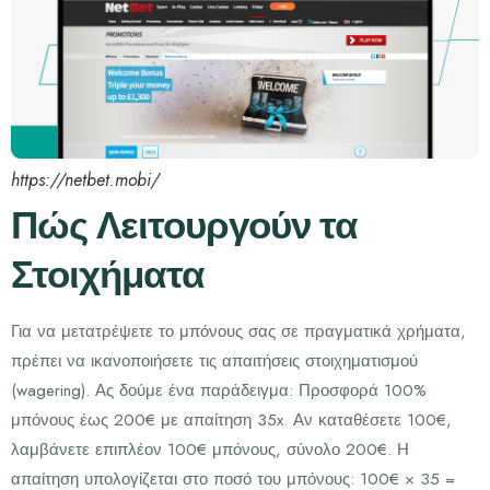
https://netbet.mobi/
Πώς Λειτουργούν τα
Στοιχήματα
Για να μετατρέψετε το μπόνους σας σε πραγματικά χρήματα,
πρέπει να ικανοποιήσετε τις απαιτήσεις στοιχηματισμού
(wagering). Ας δούμε ένα παράδειγμα: Προσφορά 100%
μπόνους έως 200€ με απαίτηση 35x. Αν καταθέσετε 100€,
λαμβάνετε επιπλέον 100€ μπόνους, σύνολο 200€. Η
απαίτηση υπολογίζεται στο ποσό του μπόνους: 100€ × 35 =