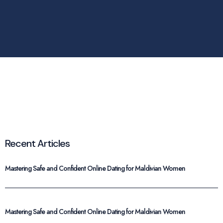
Recent Articles
Mastering Safe and Confident Online Dating for Maldivian Women
Mastering Safe and Confident Online Dating for Maldivian Women