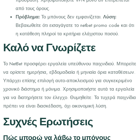
πρόσβαση. Χρησιμοποιήστε VPN μόνο αν επιτρέπεται
από τους όρους.
Πρόβλημα:
Το μπόνους δεν εμφανίζεται.
Λύση:
Βεβαιωθείτε ότι εισαγάγατε το netbet promo code και ότι
η κατάθεση πληροί τα κριτήρια ελάχιστου ποσού.
Καλό να Γνωρίζετε
Το NetBet προσφέρει εργαλεία υπεύθυνου παιχνιδιού. Μπορείτε
να ορίσετε ημερήσια, εβδομαδιαία ή μηνιαία όρια καταθέσεων.
Υπάρχει επίσης επιλογή αυτο-αποκλεισμού για συγκεκριμένο
χρονικό διάστημα ή μόνιμα. Χρησιμοποιήστε αυτά τα εργαλεία
για να διατηρήσετε τον έλεγχο. Θυμηθείτε: Τα τυχερά παιχνίδια
πρέπει να είναι διασκέδαση, όχι οικονομική λύση.
Συχνές Ερωτήσεις
Πώς μπορώ να λάβω το μπόνους