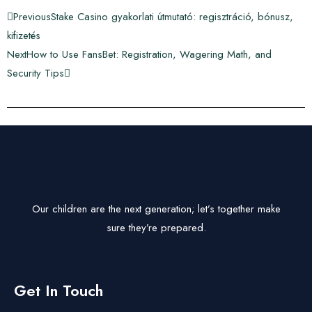
Previous
Stake Casino gyakorlati útmutató: regisztráció, bónusz,
kifizetés
Next
How to Use FansBet: Registration, Wagering Math, and
Security Tips
Our children are the next generation; let’s together make
sure they’re prepared.
Get In Touch