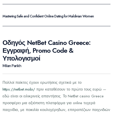
Mastering Safe and Confident Online Dating for Maldivian Women
Οδηγός NetBet Casino Greece:
Εγγραφή, Promo Code &
Υπολογισμοί
Milan Parikh
Πολλοί παίκτες έχουν ερωτήσεις σχετικά με το
https://netbet.mobi/
πριν καταθέσουν το πρώτο τους ευρώ —
εδώ είναι οι ειλικρινείς απαντήσεις. Το NetBet casino Greece
προσφέρει μια αξιόπιστη πλατφόρμα για online τυχερά
παιχνίδια, με ποικιλία κουλοχέρηδων, επιτραπέζιων παιχνιδιών