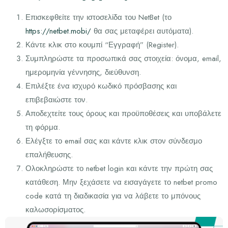
Επισκεφθείτε την ιστοσελίδα του NetBet (το
https://netbet.mobi/
θα σας μεταφέρει αυτόματα).
Κάντε κλικ στο κουμπί “Εγγραφή” (Register).
Συμπληρώστε τα προσωπικά σας στοιχεία: όνομα, email,
ημερομηνία γέννησης, διεύθυνση.
Επιλέξτε ένα ισχυρό κωδικό πρόσβασης και
επιβεβαιώστε τον.
Αποδεχτείτε τους όρους και προϋποθέσεις και υποβάλετε
τη φόρμα.
Ελέγξτε το email σας και κάντε κλικ στον σύνδεσμο
επαλήθευσης.
Ολοκληρώστε το netbet login και κάντε την πρώτη σας
κατάθεση. Μην ξεχάσετε να εισαγάγετε το netbet promo
code κατά τη διαδικασία για να λάβετε το μπόνους
καλωσορίσματος.