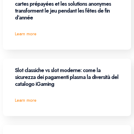
cartes prépayées et les solutions anonymes
transforment le jeu pendant les fêtes de fin
d’année
Learn more
Slot classiche vs slot moderne: come la
sicurezza dei pagamenti plasma la diversità del
catalogo iGaming
Learn more