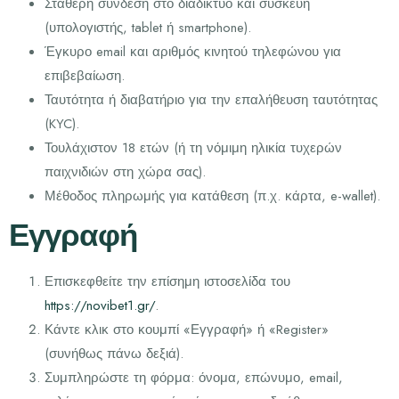
Σταθερή σύνδεση στο διαδίκτυο και συσκευή
(υπολογιστής, tablet ή smartphone).
Έγκυρο email και αριθμός κινητού τηλεφώνου για
επιβεβαίωση.
Ταυτότητα ή διαβατήριο για την επαλήθευση ταυτότητας
(KYC).
Τουλάχιστον 18 ετών (ή τη νόμιμη ηλικία τυχερών
παιχνιδιών στη χώρα σας).
Μέθοδος πληρωμής για κατάθεση (π.χ. κάρτα, e-wallet).
Εγγραφή
Επισκεφθείτε την επίσημη ιστοσελίδα του
https://novibet1.gr/
.
Κάντε κλικ στο κουμπί «Εγγραφή» ή «Register»
(συνήθως πάνω δεξιά).
Συμπληρώστε τη φόρμα: όνομα, επώνυμο, email,