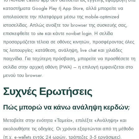
Το Novibet casino app δεν διατίθεται ως εγγενής εφαρμογή στα
καταστήματα Google Play ή App Store, αλλά μπορείτε να
απολαύσετε την πλατφόρμα μέσω της mobile-optimized
ιστοσελίδας. Απλώς ανοίξτε τον browser της συσκευής σας,
επισκεφθείτε το site και κάντε novibet login. Η σελίδα
προσαρμόζεται τέλεια σε οθόνες κινητών, προσφέροντας όλες
τις λειτουργίες: κατάθεση, ανάληψη, live chat και χιλιάδες
παιχνίδια. Για ταχύτερη πρόσβαση, μπορείτε να προσθέσετε τη
σελίδα στην αρχική οθόνη (PWA) – η επιλογή εμφανίζεται στο
μενού του browser.
Συχνές Ερωτήσεις
Πώς μπορώ να κάνω ανάληψη κερδών;
Μεταβείτε στην ενότητα «Ταμείο», επιλέξτε «Ανάληψη» και
ακολουθήστε τις οδηγίες. Οι χρόνοι εξαρτώνται από τη μέθοδο
(π.χ. e-wallets εντός 24 ωρών, τράπεζες 3-5 εργάσιμες).