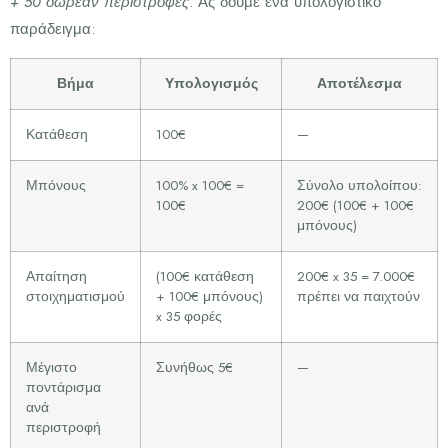
+ 50 δωρεάν περιστροφές
. Ας δούμε ένα υπολογιστικό
παράδειγμα:
Βήμα
Υπολογισμός
Αποτέλεσμα
Κατάθεση
100€
—
Μπόνους
100% x 100€ =
Σύνολο υπολοίπου:
100€
200€ (100€ + 100€
μπόνους)
Απαίτηση
(100€ κατάθεση
200€ x 35 = 7.000€
στοιχηματισμού
+ 100€ μπόνους)
πρέπει να παιχτούν
x 35 φορές
Μέγιστο
Συνήθως 5€
—
ποντάρισμα
ανά
περιστροφή