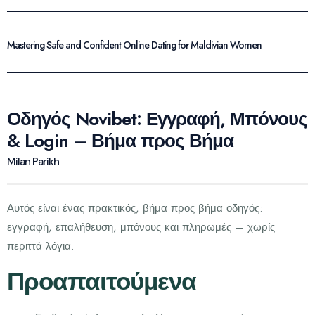
Mastering Safe and Confident Online Dating for Maldivian Women
Οδηγός Novibet: Εγγραφή, Μπόνους
& Login – Βήμα προς Βήμα
Milan Parikh
Αυτός είναι ένας πρακτικός, βήμα προς βήμα οδηγός:
εγγραφή, επαλήθευση, μπόνους και πληρωμές — χωρίς
περιττά λόγια.
Προαπαιτούμενα