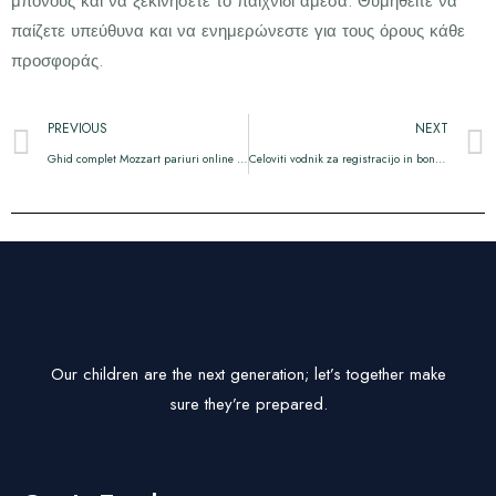
μπόνους και να ξεκινήσετε το παιχνίδι άμεσα. Θυμηθείτε να
παίζετε υπεύθυνα και να ενημερώνεστε για τους όρους κάθε
προσφοράς.
PREVIOUS
NEXT
Ghid complet Mozzart pariuri online – De la înregistrare la retragere
Celoviti vodnik za registracijo in bonus pri bdmbetu
Our children are the next generation; let’s together make
sure they’re prepared.