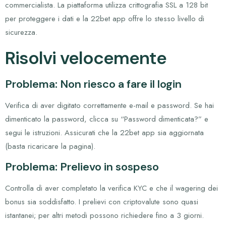
commercialista. La piattaforma utilizza crittografia SSL a 128 bit
per proteggere i dati e la 22bet app offre lo stesso livello di
sicurezza.
Risolvi velocemente
Problema: Non riesco a fare il login
Verifica di aver digitato correttamente e-mail e password. Se hai
dimenticato la password, clicca su “Password dimenticata?” e
segui le istruzioni. Assicurati che la 22bet app sia aggiornata
(basta ricaricare la pagina).
Problema: Prelievo in sospeso
Controlla di aver completato la verifica KYC e che il wagering dei
bonus sia soddisfatto. I prelievi con criptovalute sono quasi
istantanei; per altri metodi possono richiedere fino a 3 giorni.