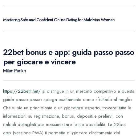
Mastering Safe and Confident Online Dating for Maldivian Women
22bet bonus e app: guida passo passo
per giocare e vincere
Milan Parikh
https://22betit.net/
si distingue in un mercato competitivo e questa
guida passo passo spiega esattamente come sfruttarlo al meglio.
Che tu sia un principiante o un giocatore esperto, troverai tutte le
informazioni su registrazione, bonus, depositi e prelievi, con
calcoli dettagliati per massimizzare le tue possibilità. La 22bet
app (versione PWA) ti permette di giocare direttamente dal