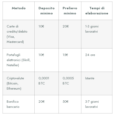
Metodo
Deposito
Prelievo
Tempi di
minimo
minimo
elaborazione
Carte di
10€
20€
1-3 giorni
credito/debito
lavorativi
(Visa,
Mastercard)
Portafogli
10€
15€
24 ore
elettronici (Skrill,
Neteller)
Criptovalute
0,0001
0,0005
Istante
(Bitcoin,
BTC
BTC
Ethereum)
Bonifico
20€
50€
3-7 giorni
bancario
lavorativi