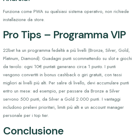
Funziona come PWA su qualsiasi sistema operativo, non richiede
installazione da store.
Pro Tips – Programma VIP
22bet ha un programma fedeltà a più livelli (Bronze, Silver, Gold,
Platinum, Diamond). Guadagni punti scommettendo su slot e giochi
da tavolo: ogni 10€ puntati generano circa 1 punto. I punti
vengono convertiti in bonus cashback o giri gratuiti, con tassi
migliori ai livelli più alti. Per salire di livello, devi accumulare punti
entro un mese: ad esempio, per passare da Bronze a Silver
servono 500 punti, da Silver a Gold 2.000 punti. I vantaggi
includono prelievi prioritari, limiti più alti e un account manager
personale per i top tier.
Conclusione