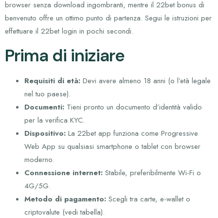
browser senza download ingombranti, mentre il 22bet bonus di
benvenuto offre un ottimo punto di partenza. Segui le istruzioni per
effettuare il 22bet login in pochi secondi.
Prima di iniziare
Requisiti di età:
Devi avere almeno 18 anni (o l’età legale
nel tuo paese).
Documenti:
Tieni pronto un documento d’identità valido
per la verifica KYC.
Dispositivo:
La 22bet app funziona come Progressive
Web App su qualsiasi smartphone o tablet con browser
moderno.
Connessione internet:
Stabile, preferibilmente Wi-Fi o
4G/5G.
Metodo di pagamento:
Scegli tra carte, e-wallet o
criptovalute (vedi tabella).