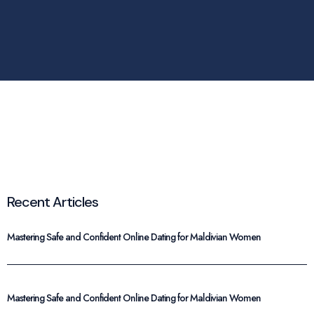
Recent Articles
Mastering Safe and Confident Online Dating for Maldivian Women
Mastering Safe and Confident Online Dating for Maldivian Women