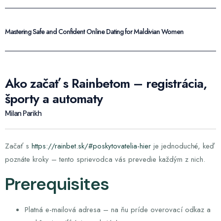
Mastering Safe and Confident Online Dating for Maldivian Women
Ako začať s Rainbetom – registrácia,
športy a automaty
Milan Parikh
Začať s
https://rainbet.sk/#poskytovatelia-hier
je jednoduché, keď
poznáte kroky – tento sprievodca vás prevedie každým z nich.
Prerequisites
Platná e-mailová adresa – na ňu príde overovací odkaz a