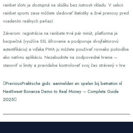
rainbet slots je dostupná na skúšku bez nutnosti vkladu. V sekcii
rainbet sports zase môžete sledovať štatistiky a živé prenosy pred
vsadením reálnych peňazí.
Záverom: registrácia na rainbete trvá pár minút, platforma je
bezpečná (využíva SSL šifrovanie a podporuje dvojfaktorovú
autentifikáciu) a vďaka PWA ju môžete používať rovnako pohodlne
ako natívnu aplikáciu. Nezabudnite na zodpovedné hranie –
stanoviť si limity a pravidelne kontrolovať svoj čas strávený v hre.
Previous
Praktische gids: aanmelden en spelen bij betnation nl
Next
Sweet Bonanza Demo to Real Money – Complete Guide
2025