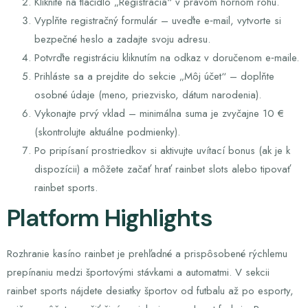
Kliknite na tlačidlo „Registrácia“ v pravom hornom rohu.
Vyplňte registračný formulár – uveďte e‑mail, vytvorte si
bezpečné heslo a zadajte svoju adresu.
Potvrďte registráciu kliknutím na odkaz v doručenom e‑maile.
Prihláste sa a prejdite do sekcie „Môj účet“ – doplňte
osobné údaje (meno, priezvisko, dátum narodenia).
Vykonajte prvý vklad – minimálna suma je zvyčajne 10 €
(skontrolujte aktuálne podmienky).
Po pripísaní prostriedkov si aktivujte uvítací bonus (ak je k
dispozícii) a môžete začať hrať rainbet slots alebo tipovať
rainbet sports.
Platform Highlights
Rozhranie kasíno rainbet je prehľadné a prispôsobené rýchlemu
prepínaniu medzi športovými stávkami a automatmi. V sekcii
rainbet sports nájdete desiatky športov od futbalu až po esporty,