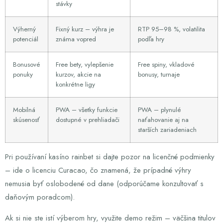
stávky
Výherný
Fixný kurz – výhra je
RTP 95–98 %, volatilita
potenciál
známa vopred
podľa hry
Bonusové
Free bety, vylepšenie
Free spiny, vkladové
ponuky
kurzov, akcie na
bonusy, turnaje
konkrétne ligy
Mobilná
PWA – všetky funkcie
PWA – plynulé
skúsenosť
dostupné v prehliadači
naťahovanie aj na
starších zariadeniach
Pri používaní kasíno rainbet si dajte pozor na licenčné podmienky
– ide o licenciu Curacao, čo znamená, že prípadné výhry
nemusia byť oslobodené od dane (odporúčame konzultovať s
daňovým poradcom).
Ak si nie ste istí výberom hry, využite demo režim – väčšina titulov