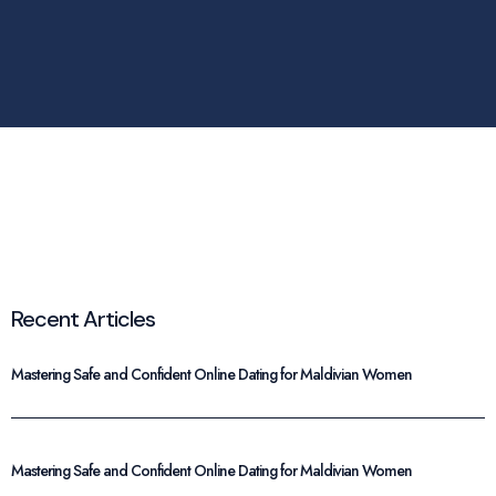
Recent Articles
Mastering Safe and Confident Online Dating for Maldivian Women
Mastering Safe and Confident Online Dating for Maldivian Women