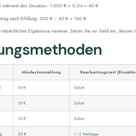
ust während des Umsatzes: 1.000 € × 0,04 = 40 €
betrag nach Erfüllung: 200 € − 40 € = 160 €
 tatsächlichen Ergebnisse variieren. Setzen Sie nur Geld ein, dessen V
lungsmethoden
Mindesteinzahlung
Bearbeitungszeit (Einzahlu
d
10 €
Sofort
10 €
Sofort
10 €
Sofort
ng
20 €
1–3 Werktage