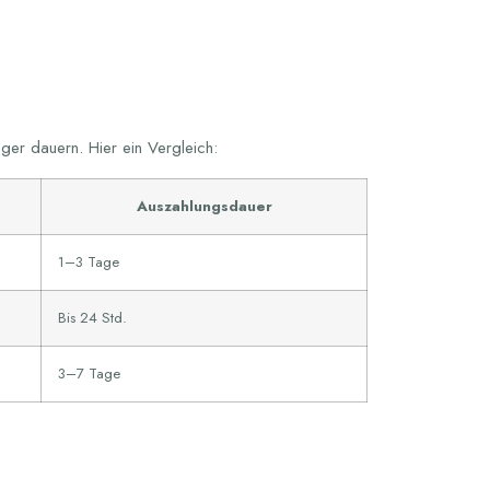
ger dauern. Hier ein Vergleich:
Auszahlungsdauer
1–3 Tage
Bis 24 Std.
3–7 Tage