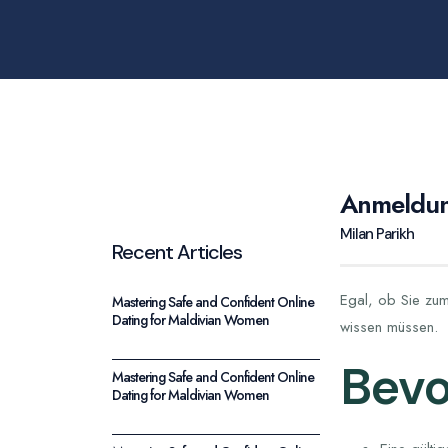
Anmeldung
Milan Parikh
Recent Articles
Egal, ob Sie zu
Mastering Safe and Confident Online
Dating for Maldivian Women
wissen müssen.
Bevo
Mastering Safe and Confident Online
Dating for Maldivian Women