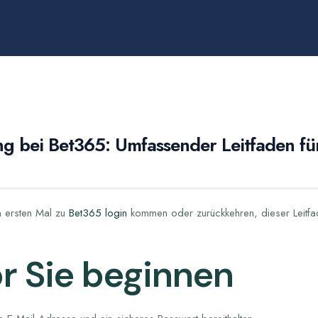
 bei Bet365: Umfassender Leitfaden für
m ersten Mal zu
Bet365 login
kommen oder zurückkehren, dieser Leitfad
r Sie beginnen