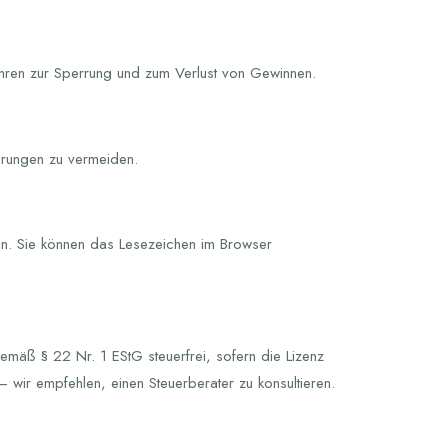
 führen zur Sperrung und zum Verlust von Gewinnen.
erungen zu vermeiden.
n. Sie können das Lesezeichen im Browser
gemäß § 22 Nr. 1 EStG steuerfrei, sofern die Lizenz
 wir empfehlen, einen Steuerberater zu konsultieren.
?