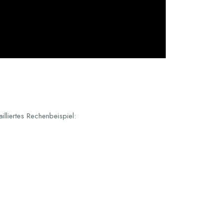
lliertes Rechenbeispiel: