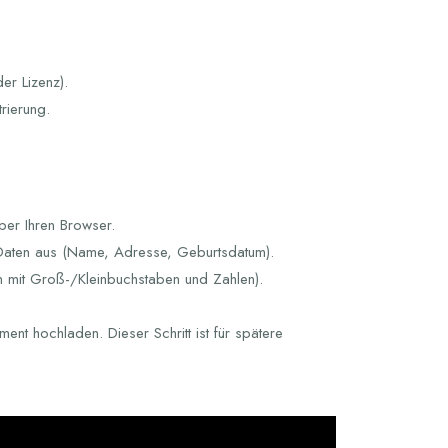
er Lizenz).
rierung.
über Ihren Browser.
en Daten aus (Name, Adresse, Geburtsdatum).
n mit Groß-/Kleinbuchstaben und Zahlen).
ent hochladen. Dieser Schritt ist für spätere