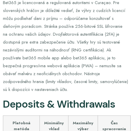
Bet365 je licencovaná a regulovaná autoritami v Curaçao. Pre
slovenských hráčov je dôležité vedieť, že výhry z cudzích licencií
môžu podliehať dani z príjmu – odporúčame konzultovať s
daňovým poradcom. Stránka používa 256-bitové SSL šifrovanie
na ochranu vašich údajov. Dvojfaktorová autentifikácia (2FA) je
dostupná pre extra zabezpečenie účtu. Všetky hry sú testované
nezávislými audítormi na náhodnosť (RNG certifikácia). Ak
používate bet365 mobile app alebo bet365 aplikáciu, je to
bezpečná progresívna webová aplikácia (PWA) – nemusíte sa
obávať malvéru z neoficiálnych obchodov. Nástroje
zodpovedného hrania (limity vkladov, časové limity, samovylúčenie)
sú k dispozícii v nastaveniach účtu.
Deposits & Withdrawals
Platobná
Minimálny
Maximálny
Čas
metóda
vklad
výber
spracovania