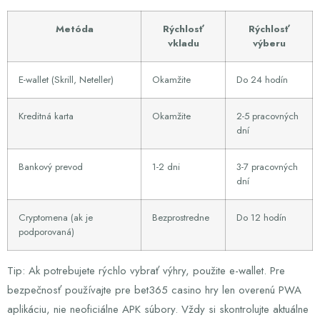
Metóda
Rýchlosť
Rýchlosť
vkladu
výberu
E-wallet (Skrill, Neteller)
Okamžite
Do 24 hodín
Kreditná karta
Okamžite
2-5 pracovných
dní
Bankový prevod
1-2 dni
3-7 pracovných
dní
Cryptomena (ak je
Bezprostredne
Do 12 hodín
podporovaná)
Tip: Ak potrebujete rýchlo vybrať výhry, použite e-wallet. Pre
bezpečnosť používajte pre bet365 casino hry len overenú PWA
aplikáciu, nie neoficiálne APK súbory. Vždy si skontrolujte aktuálne