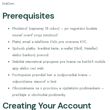
hráčom.
Prerequisites
Plnoletosť (najmenej 18 rokov) – pri registrácii budete
musieť overiť svoju totožnosť.
Platný email a telefónne číslo pre overenie KYC.
Spôsob platby: kreditná karta, e-wallet (Skrill, Neteller)
alebo bankový prevod.
Stabilné internetové pripojenie pre hranie na bet365 mobile
app alebo cez web.
Pochopenie pravidiel hier a zodpovedné hranie –
odporúčame stanoviť si limit.
Oboznámenie sa s províziou a výplatnými podmienkami –
prečítajte si obchodné podmienky.
Creating Your Account