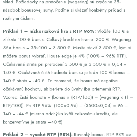
vklad. Požiadavky na pretočenie (wagering) sú zvyčajne 35-
násobok bonusovej sumy. Poďme si ukázať konkrétny príklad s
reálnymi číslami.
Príklad 1 – nízkoriziková hra s RTP 96%:
Vložíte 100 € a
získate 100 € bonus. Celkový kredit na hranie: 200 €. Wagering:
35× bonus = 35×100 = 3 500 €. Musíte staviť 3 500 €, kým si
môžete bonus vybrať. House edge je 4% (100% – 96% RTP).
Očakávaná strata pri pretočení 3 500 € je 3 500 € × 0,04 =
140 €. Očakávaná čistá hodnota bonusu je teda 100 € bonus –
140 € strata = -40 €. To znamená, že bonus má negatívnu
očakávanú hodnotu, ak beriete do úvahy iba priemernú RTP.
Vzorec: čistá hodnota = (bonus × (RTP/100)) – (wagering × (1 –
RTP/100)). Pri RTP 96%: (100×0,96) – (3500×0,04) = 96 –
140 = -44 € (mierna odchýlka kvôli celkovému kreditu, ale
konzervatívne je strata –40 €).
Príklad 2 – vysoké RTP (98%):
Rovnaký bonus, RTP 98% =>