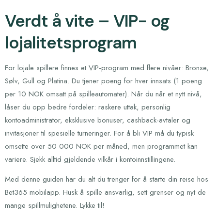
Verdt å vite – VIP- og
lojalitetsprogram
For lojale spillere finnes et VIP-program med flere nivåer: Bronse,
Sølv, Gull og Platina. Du tjener poeng for hver innsats (1 poeng
per 10 NOK omsatt på spilleautomater). Når du når et nytt nivå,
låser du opp bedre fordeler: raskere uttak, personlig
kontoadministrator, eksklusive bonuser, cashback-avtaler og
invitasjoner til spesielle turneringer. For å bli VIP må du typisk
omsette over 50 000 NOK per måned, men programmet kan
variere. Sjekk alltid gjeldende vilkår i kontoinnstillingene.
Med denne guiden har du alt du trenger for å starte din reise hos
Bet365 mobilapp. Husk å spille ansvarlig, sett grenser og nyt de
mange spillmulighetene. Lykke til!