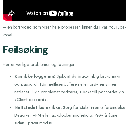
– en kort video som viser hele prosessen finner du i vår YouTube-
kanal.
Feilsøking
Her er vanlige problemer og løsninger:
Kan ikke logge inn:
Sjekk at du bruker riktig brukernavn
og passord. Tøm nettleserbufferen eller prøv en annen
nettleser. Hvis problemet vedvarer, tilbakestill passordet via
«Glemt passord».
Nettstedet laster ikke:
Sørg for stabil internettforbindelse.
Deaktiver VPN eller ad-blocker midlertidig. Prøv å åpne
siden i privat modus.