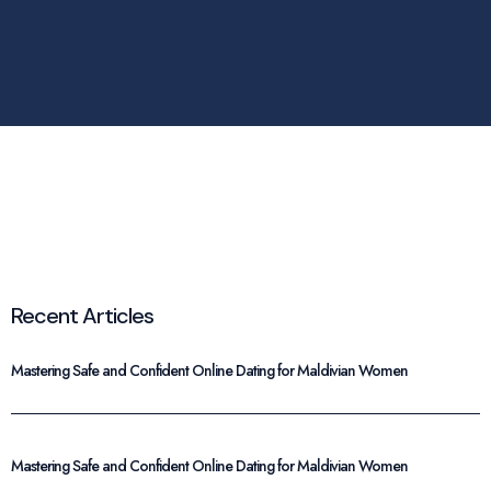
Recent Articles
Mastering Safe and Confident Online Dating for Maldivian Women
Mastering Safe and Confident Online Dating for Maldivian Women