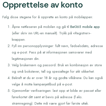
Opprettelse av konto
Følg disse stegene for å opprette en konto på mobilappen:
Åpne nettleseren på mobilen og gå til
Bet365 mobile app
(eller skriv inn URL-en manuelt). Trykk på «Registrer»-
knappen.
Fyll inn personopplysninger: fullt navn, fødselsdato, adresse
og e-post. Pass på at informasjonen samsvarer med
legitimasjonen din.
Velg brukernavn og passord. Bruk en kombinasjon av store
og små bokstaver, tall og spesialtegn for økt sikkerhet.
Bekreft at du er over 18 år og godta vilkårene. Du kan også
velge å motta kampanjetilbud på e-post.
Gjennomfør verifiseringen: last opp et bilde av passet eller
førerkortet ditt samt et bevis på adresse (f.eks.
strømregning). Dette må være gjort før første uttak.