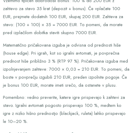
Vzemimo tipičen dobrodošli bonus: 100 % do 200 EUR z
zahtevo za stavo 35 krat (depozit + bonus). Če vplačate 100
EUR, prejmete dodatnih 100 EUR, skupaj 200 EUR. Zahteva za
stavo: (100 + 100) × 35 = 7000 EUR. To pomeni, da morate
pred izplačilom dobitka staviti skupno 7000 EUR.
Matematično pričakovana izguba je odvisna od prednosti hiše
(house edge). Pri igrah, kot so igralni avtomati, je povprečna
prednost hiše približno 3 % (RTP 97 %). Pričakovana izguba med
izpolnjevanjem zahteve: 7000 × 0,03 = 210 EUR. To pomeni, da
boste v povprečju izgubili 210 EUR, preden izpolnite pogoje. Če
je bonus 100 EUR, morate imeti srečo, da ostanete v plusu.
Pomembno: vedno preverite, katere igre prispevajo k zahtevi za
stavo. Igralni avtomati pogosto prispevajo 100 %, medtem ko
igre z nizko hišno prednostjo (blackjack, ruleta) lahko prispevajo
le 10–20 %.