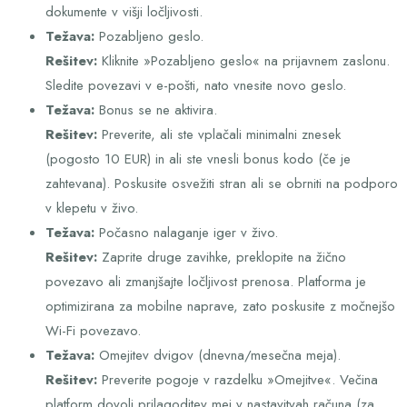
dokumente v višji ločljivosti.
Težava:
Pozabljeno geslo.
Rešitev:
Kliknite »Pozabljeno geslo« na prijavnem zaslonu.
Sledite povezavi v e-pošti, nato vnesite novo geslo.
Težava:
Bonus se ne aktivira.
Rešitev:
Preverite, ali ste vplačali minimalni znesek
(pogosto 10 EUR) in ali ste vnesli bonus kodo (če je
zahtevana). Poskusite osvežiti stran ali se obrniti na podporo
v klepetu v živo.
Težava:
Počasno nalaganje iger v živo.
Rešitev:
Zaprite druge zavihke, preklopite na žično
povezavo ali zmanjšajte ločljivost prenosa. Platforma je
optimizirana za mobilne naprave, zato poskusite z močnejšo
Wi-Fi povezavo.
Težava:
Omejitev dvigov (dnevna/mesečna meja).
Rešitev:
Preverite pogoje v razdelku »Omejitve«. Večina
platform dovoli prilagoditev mej v nastavitvah računa (za