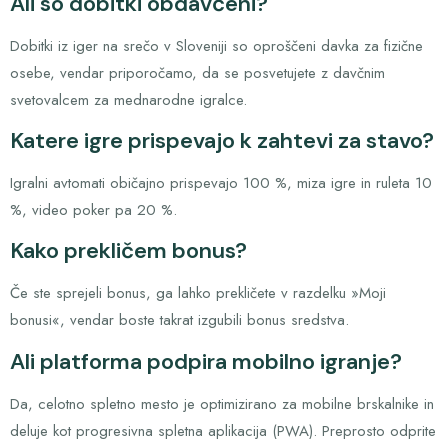
Ali so dobitki obdavčeni?
Dobitki iz iger na srečo v Sloveniji so oproščeni davka za fizične
osebe, vendar priporočamo, da se posvetujete z davčnim
svetovalcem za mednarodne igralce.
Katere igre prispevajo k zahtevi za stavo?
Igralni avtomati običajno prispevajo 100 %, miza igre in ruleta 10
%, video poker pa 20 %.
Kako prekličem bonus?
Če ste sprejeli bonus, ga lahko prekličete v razdelku »Moji
bonusi«, vendar boste takrat izgubili bonus sredstva.
Ali platforma podpira mobilno igranje?
Da, celotno spletno mesto je optimizirano za mobilne brskalnike in
deluje kot progresivna spletna aplikacija (PWA). Preprosto odprite