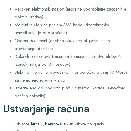
Veljaven elektronski naslov (nikoli ne uporabljajte začasnih e-
poštnih storitev)
Mobilni telefon za prejem SMS kode (dvofaktorska
avtentikacija je priporočena)
Osebni dokument (osebna izkaznica ali potni list) za
preverjanje identitete
Dokazilo o naslovu (račun za komunalne storitve ali bančni
izpisek, mlajši od 3 mesecev)
Stabilno internetno povezavo – priporočamo vsaj 10 Mbit/s
za nemoteno igranje v živo
Izberite eno od podprtih plačilnih metod (kartice, e-novčniki,
bančna nakazila)
Ustvarjanje računa
Obiščite
https://betano-si.si/
in kliknite na gumb