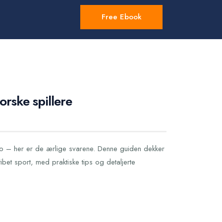
Free Ebook
orske spillere
uro – her er de ærlige svarene. Denne guiden dekker
bet sport, med praktiske tips og detaljerte