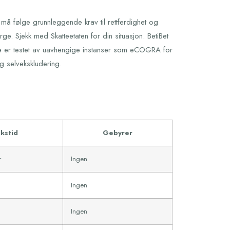
 må følge grunnleggende krav til rettferdighet og
ge. Sjekk med Skatteetaten for din situasjon. BetiBet
ene er testet av uavhengige instanser som eCOGRA for
g selvekskludering.
kstid
Gebyrer
r
Ingen
Ingen
Ingen