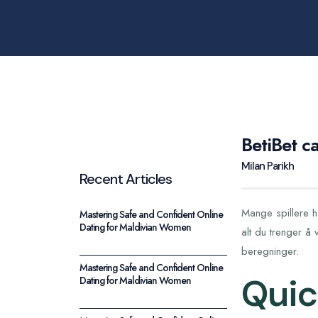
BetiBet c
Milan Parikh
Recent Articles
Mange spillere 
Mastering Safe and Confident Online
Dating for Maldivian Women
alt du trenger å
beregninger.
Mastering Safe and Confident Online
Quic
Dating for Maldivian Women