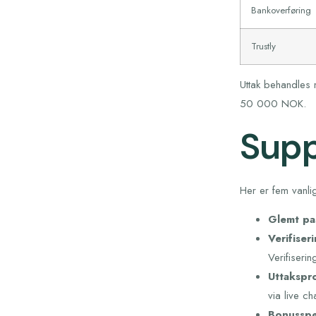
Bankoverføring
Trustly
Uttak behandles 
50 000 NOK.
Supp
Her er fem vanl
Glemt pa
Verifiser
Verifiserin
Uttakspr
via live c
Bonusspø