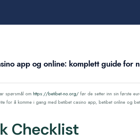
asino app og online: komplett guide for n
har spørsmål om
https://betibet-no.org/
før de setter inn sin første e
 vite for å komme i gang med betibet casino app, betibet online og beti
k Checklist