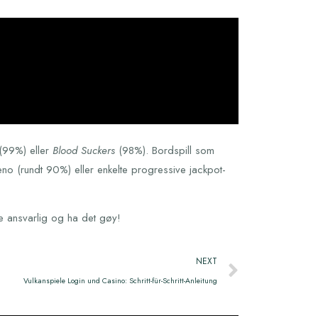
(99%) eller
Blood Suckers
(98%). Bordspill som
no (rundt 90%) eller enkelte progressive jackpot-
le ansvarlig og ha det gøy!
NEXT
Vulkanspiele Login und Casino: Schritt-für-Schritt-Anleitung