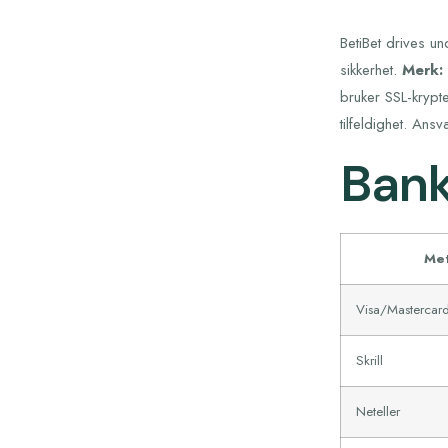
BetiBet drives u
sikkerhet.
Merk:
bruker SSL-krypt
tilfeldighet. Ans
Bank
Me
Visa/Mastercar
Skrill
Neteller