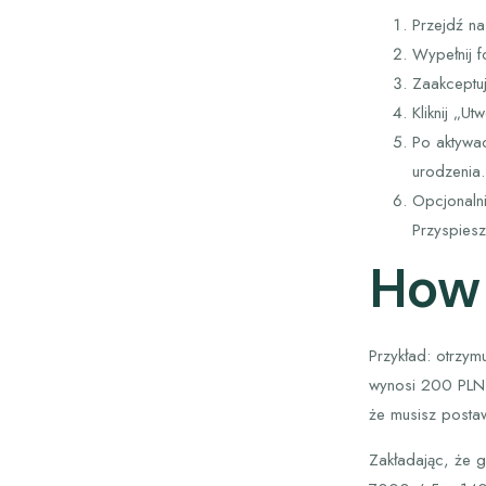
Przejdź n
Wypełnij f
Zaakceptuj
Kliknij „U
Po aktywac
urodzenia.
Opcjonalni
Przyspiesz
How
Przykład: otrz
wynosi 200 PLN
że musisz posta
Zakładając, że g