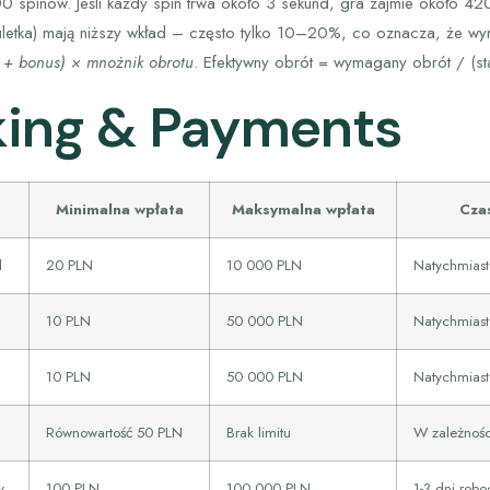
spinów. Jeśli każdy spin trwa około 3 sekund, gra zajmie około 4200
 ruletka) mają niższy wkład – często tylko 10–20%, co oznacza, że 
t + bonus) × mnożnik obrotu
. Efektywny obrót = wymagany obrót / (st
ing & Payments
Minimalna wpłata
Maksymalna wpłata
Cza
d
20 PLN
10 000 PLN
Natychmiast
10 PLN
50 000 PLN
Natychmiast
10 PLN
50 000 PLN
Natychmiast
Równowartość 50 PLN
Brak limitu
W zależności
y
100 PLN
100 000 PLN
1-3 dni robo