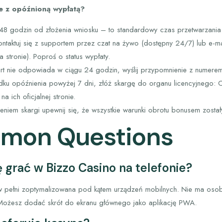
ie z opóźnioną wypłatą?
48 godzin od złożenia wniosku – to standardowy czas przetwarzania
ntaktuj się z supportem przez czat na żywo (dostępny 24/7) lub e-ma
 stronie). Poproś o status wypłaty.
ort nie odpowiada w ciągu 24 godzin, wyślij przypomnienie z numerem 
ku opóźnienia powyżej 7 dni, złóż skargę do organu licencyjnego: C
na ich oficjalnej stronie.
eniem skargi upewnij się, że wszystkie warunki obrotu bonusem zosta
mon Questions
grać w Bizzo Casino na telefonie?
 w pełni zoptymalizowana pod kątem urządzeń mobilnych. Nie ma osobn
Możesz dodać skrót do ekranu głównego jako aplikację PWA.