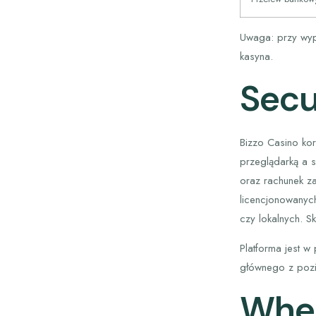
Uwaga: przy wyp
kasyna.
Secu
Bizzo Casino kor
przeglądarką a 
oraz rachunek z
licencjonowany
czy lokalnych. S
Platforma jest w
głównego z pozi
When