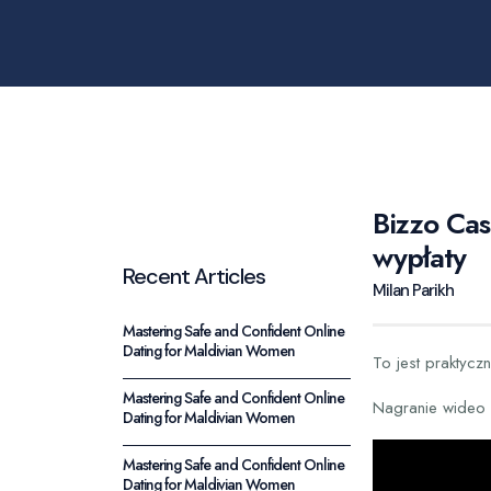
Bizzo Cas
wypłaty
Recent Articles
Milan Parikh
Mastering Safe and Confident Online
Dating for Maldivian Women
To jest praktycz
Mastering Safe and Confident Online
Nagranie wideo 
Dating for Maldivian Women
Mastering Safe and Confident Online
Dating for Maldivian Women