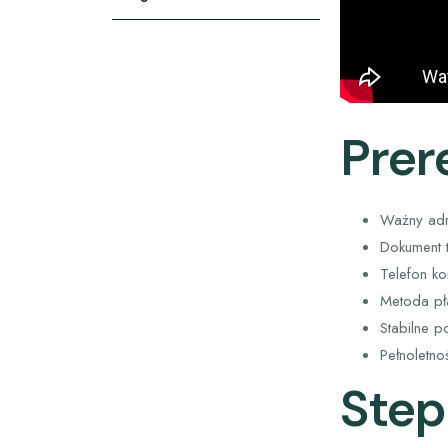
Prer
Ważny adre
Dokument 
Telefon ko
Metoda pła
Stabilne p
Pełnoletno
Step