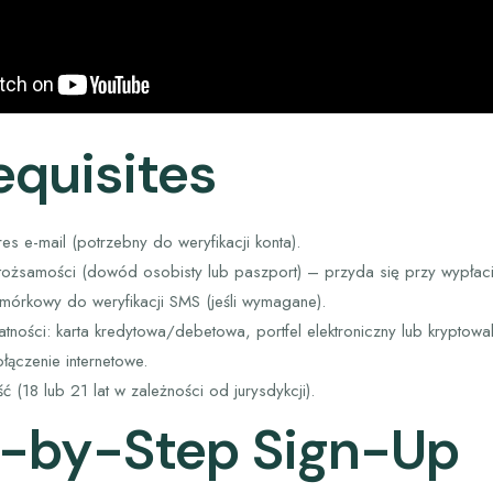
equisites
s e-mail (potrzebny do weryfikacji konta).
tożsamości (dowód osobisty lub paszport) – przyda się przy wypłaci
mórkowy do weryfikacji SMS (jeśli wymagane).
tności: karta kredytowa/debetowa, portfel elektroniczny lub kryptowal
ołączenie internetowe.
ść (18 lub 21 lat w zależności od jurysdykcji).
-by-Step Sign-Up