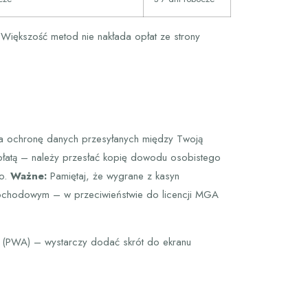
Większość metod nie nakłada opłat ze strony
wnia ochronę danych przesyłanych między Twoją
płatą – należy przesłać kopię dowodu osobistego
ao.
Ważne:
Pamiętaj, że wygrane z kasyn
ochodowym – w przeciwieństwie do licencji MGA
wa (PWA) – wystarczy dodać skrót do ekranu