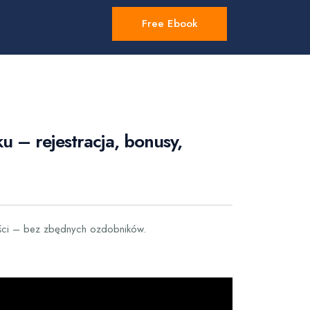
Free Ebook
 – rejestracja, bonusy,
tności – bez zbędnych ozdobników.