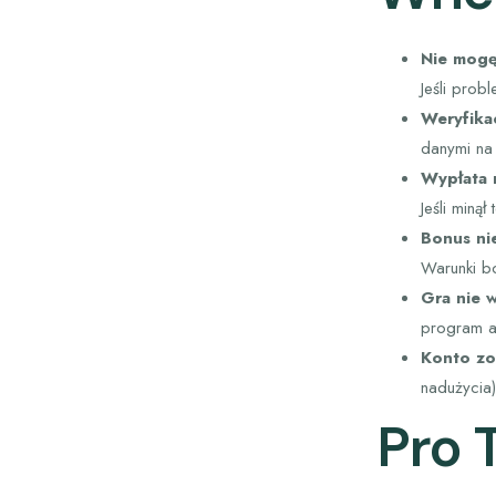
Nie mogę
Jeśli probl
Weryfika
danymi na 
Wypłata n
Jeśli minął
Bonus nie
Warunki b
Gra nie w
program a
Konto zo
nadużycia)
Pro 