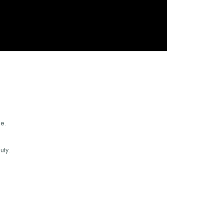
e.
uty.