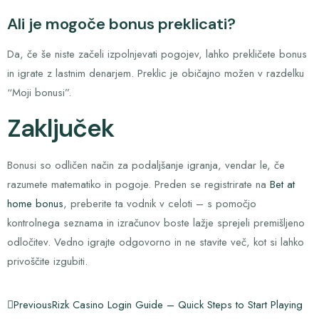
Ali je mogoče bonus preklicati?
Da, če še niste začeli izpolnjevati pogojev, lahko prekličete bonus
in igrate z lastnim denarjem. Preklic je običajno možen v razdelku
“Moji bonusi”.
Zaključek
Bonusi so odličen način za podaljšanje igranja, vendar le, če
razumete matematiko in pogoje. Preden se registrirate na
Bet at
home bonus
, preberite ta vodnik v celoti – s pomočjo
kontrolnega seznama in izračunov boste lažje sprejeli premišljeno
odločitev. Vedno igrajte odgovorno in ne stavite več, kot si lahko
privoščite izgubiti.
Previous
Rizk Casino Login Guide – Quick Steps to Start Playing