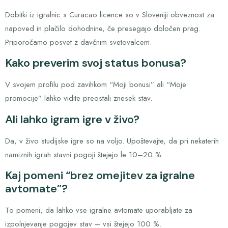
Dobitki iz igralnic s Curacao licence so v Sloveniji obveznost za
napoved in plačilo dohodnine, če presegajo določen prag.
Priporočamo posvet z davčnim svetovalcem.
Kako preverim svoj status bonusa?
V svojem profilu pod zavihkom “Moji bonusi” ali “Moje
promocije” lahko vidite preostali znesek stav.
Ali lahko igram igre v živo?
Da, v živo studijske igre so na voljo. Upoštevajte, da pri nekaterih
namiznih igrah stavni pogoji štejejo le 10–20 %.
Kaj pomeni “brez omejitev za igralne
avtomate”?
To pomeni, da lahko vse igralne avtomate uporabljate za
izpolnjevanje pogojev stav – vsi štejejo 100 %.