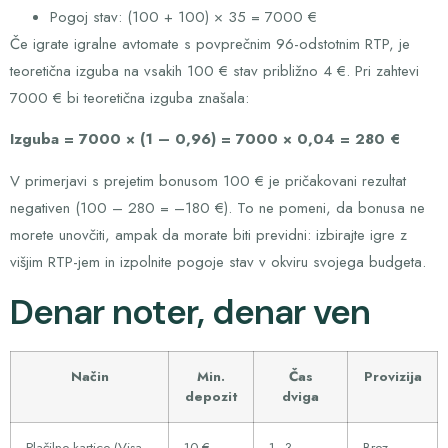
Pogoj stav: (100 + 100) × 35 = 7000 €
Če igrate igralne avtomate s povprečnim 96-odstotnim RTP, je
teoretična izguba na vsakih 100 € stav približno 4 €. Pri zahtevi
7000 € bi teoretična izguba znašala:
Izguba = 7000 × (1 – 0,96) = 7000 × 0,04 = 280 €
V primerjavi s prejetim bonusom 100 € je pričakovani rezultat
negativen (100 – 280 = –180 €). To ne pomeni, da bonusa ne
morete unovčiti, ampak da morate biti previdni: izbirajte igre z
višjim RTP-jem in izpolnite pogoje stav v okviru svojega budgeta.
Denar noter, denar ven
Način
Min.
Čas
Provizija
depozit
dviga
Plačilne kartice (Visa,
10 €
1–3
Brez