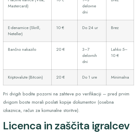
Mastercard)
delovne
dni
E-denarnice (Skrill,
10 €
Do 24 ur
Brez
Neteller)
Bančno nakazilo
20 €
3–7
Lahko 5–
delovnih
10 €
dni
Kriptovalute (Bitcoin)
20 €
Do 1 ure
Minimalna
Pri dvigih bodite pozorni na zahteve po verifikaciji – pred prvim
dvigom boste morali poslati kopije dokumentov (osebna
izkaznica, račun za komunalne storitve).
Licenca in zaščita igralcev