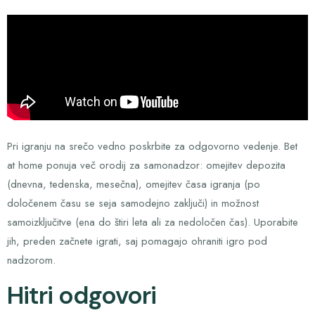
Pri igranju na srečo vedno poskrbite za odgovorno vedenje. Bet
at home ponuja več orodij za samonadzor: omejitev depozita
(dnevna, tedenska, mesečna), omejitev časa igranja (po
določenem času se seja samodejno zaključi) in možnost
samoizključitve (ena do štiri leta ali za nedoločen čas). Uporabite
jih, preden začnete igrati, saj pomagajo ohraniti igro pod
nadzorom.
Hitri odgovori