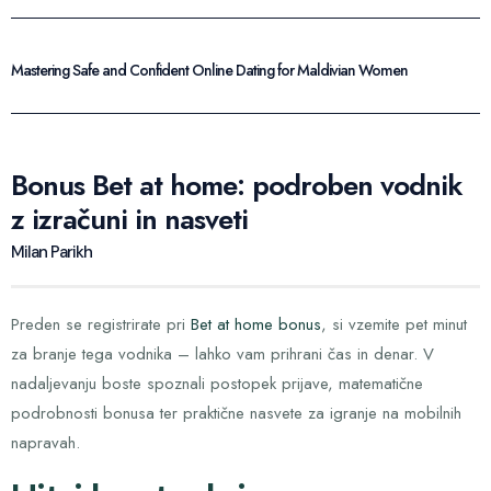
Mastering Safe and Confident Online Dating for Maldivian Women
Bonus Bet at home: podroben vodnik
z izračuni in nasveti
Milan Parikh
Preden se registrirate pri
Bet at home bonus
, si vzemite pet minut
za branje tega vodnika – lahko vam prihrani čas in denar. V
nadaljevanju boste spoznali postopek prijave, matematične
podrobnosti bonusa ter praktične nasvete za igranje na mobilnih
napravah.