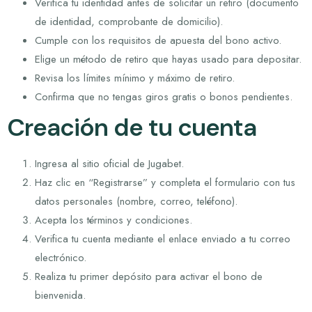
Verifica tu identidad antes de solicitar un retiro (documento
de identidad, comprobante de domicilio).
Cumple con los requisitos de apuesta del bono activo.
Elige un método de retiro que hayas usado para depositar.
Revisa los límites mínimo y máximo de retiro.
Confirma que no tengas giros gratis o bonos pendientes.
Creación de tu cuenta
Ingresa al sitio oficial de Jugabet.
Haz clic en “Registrarse” y completa el formulario con tus
datos personales (nombre, correo, teléfono).
Acepta los términos y condiciones.
Verifica tu cuenta mediante el enlace enviado a tu correo
electrónico.
Realiza tu primer depósito para activar el bono de
bienvenida.