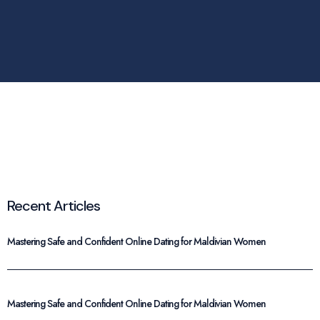
Recent Articles
Mastering Safe and Confident Online Dating for Maldivian Women
Mastering Safe and Confident Online Dating for Maldivian Women