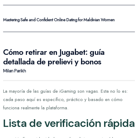
Mastering Safe and Confident Online Dating for Maldivian Women
Cómo retirar en Jugabet: guía
detallada de prelievi y bonos
Milan Parikh
La mayoría de las guías de iGaming son vagas. Esta no lo es:
cada paso aquí es específico, práctico y basado en cómo
funciona realmente la plataforma.
Lista de verificación rápida