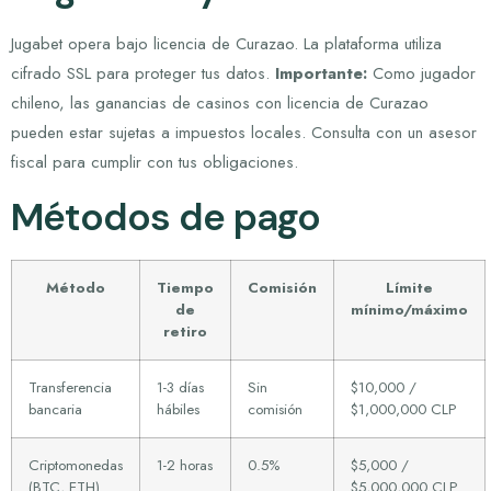
Jugabet opera bajo licencia de Curazao. La plataforma utiliza
cifrado SSL para proteger tus datos.
Importante:
Como jugador
chileno, las ganancias de casinos con licencia de Curazao
pueden estar sujetas a impuestos locales. Consulta con un asesor
fiscal para cumplir con tus obligaciones.
Métodos de pago
Método
Tiempo
Comisión
Límite
de
mínimo/máximo
retiro
Transferencia
1-3 días
Sin
$10,000 /
bancaria
hábiles
comisión
$1,000,000 CLP
Criptomonedas
1-2 horas
0.5%
$5,000 /
(BTC, ETH)
$5,000,000 CLP