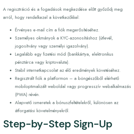
A regisztráció és a fogadások megkezdése előtt győződj meg
arról, hogy rendelkezel a következőkkel:
Érvényes e-mail cím a fiók megerősítéséhez.
Személyes okmányok a KYC-azonosításhoz (útlevél,
jogosítvány vagy személyi igazolvány).
Legalább egy fizetési mód (bankkártya, elektronikus
pénztárca vagy kriptovaluta).
Stabil internetkapcsolat az élő eredmények követéséhez.
Regisztrált fiók a platformon – a böngészőből elérhető
mobiloptimalizált weboldal vagy progresszív webalkalmazás
(PWA) révén.
Alapvető ismeretek a bónuszfeltételekről, különösen az
átforgatási követelményekről.
Step-by-Step Sign-Up