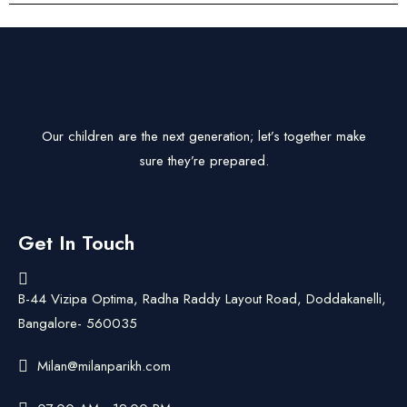
Our children are the next generation; let’s together make
sure they’re prepared.
Get In Touch
B-44 Vizipa Optima, Radha Raddy Layout Road, Doddakanelli,
Bangalore- 560035
Milan@milanparikh.com