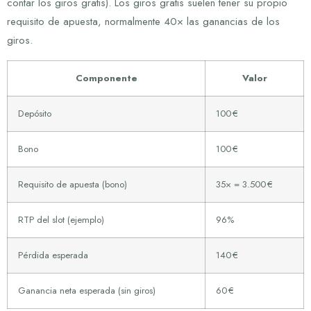
contar los giros gratis). Los giros gratis suelen tener su propio
requisito de apuesta, normalmente 40× las ganancias de los
giros.
Componente
Valor
Depósito
100 €
Bono
100 €
Requisito de apuesta (bono)
35× = 3.500 €
RTP del slot (ejemplo)
96%
Pérdida esperada
140 €
Ganancia neta esperada (sin giros)
60 €