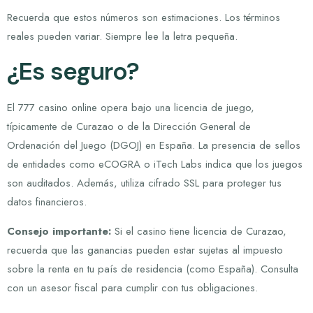
Recuerda que estos números son estimaciones. Los términos
reales pueden variar. Siempre lee la letra pequeña.
¿Es seguro?
El 777 casino online opera bajo una licencia de juego,
típicamente de Curazao o de la Dirección General de
Ordenación del Juego (DGOJ) en España. La presencia de sellos
de entidades como eCOGRA o iTech Labs indica que los juegos
son auditados. Además, utiliza cifrado SSL para proteger tus
datos financieros.
Consejo importante:
Si el casino tiene licencia de Curazao,
recuerda que las ganancias pueden estar sujetas al impuesto
sobre la renta en tu país de residencia (como España). Consulta
con un asesor fiscal para cumplir con tus obligaciones.