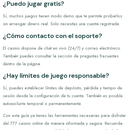
¿Puedo jugar gratis?
Sí, muchos juegos tienen modo demo que te permite probarlos
sin arriesgar dinero real. Solo necesitas una cuenta registrada.
¿Cómo contacto con el soporte?
El casino dispone de chat en vivo (24/7) y correo electrónico.
También puedes consultar la sección de preguntas frecuentes
dentro de la página.
¿Hay límites de juego responsable?
Sí, puedes establecer límites de depósito, pérdida y tiempo de
sesión desde la configuración de tu cuenta. También es posible
autoexcluirte temporal o permanentemente.
Con esta guía ya tienes las herramientas necesarias para disfrutar
del 777 casino online de manera informada y segura. Recuerda