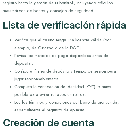
registro hasta la gestión de tu bankroll, incluyendo cálculos
matemáticos de bonos y consejos de seguridad.
Lista de verificación rápida
Verifica que el casino tenga una licencia válida (por
ejemplo, de Curazao o de la DGOJ).
Revisa los métodos de pago disponibles antes de
depositar.
Configura límites de depósito y tiempo de sesión para
jugar responsablemente.
Completa la verificación de identidad (KYC) lo antes
posible para evitar retrasos en retiros.
Lee los términos y condiciones del bono de bienvenida,
especialmente el requisito de apuesta.
Creación de cuenta