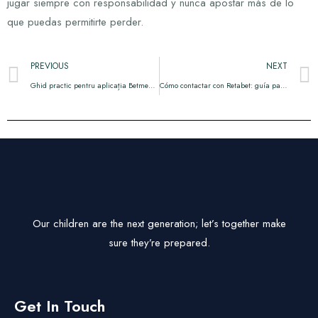
jugar siempre con responsabilidad y nunca apostar más de lo
que puedas permitirte perder.
PREVIOUS
NEXT
Ghid practic pentru aplicația Betmen – înregistrare și rotiri gratuite
Cómo contactar con Retabet: guía paso a paso y cálculo de apuestas
Our children are the next generation; let’s together make
sure they’re prepared.
Get In Touch