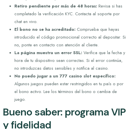
Retiro pendiente por más de 48 horas:
Revisa si has
completado la verificación KYC. Contacta al soporte por
chat en vivo.
El bono no se ha acreditado:
Comprueba que hayas
introducido el código promocional correcto al depositar. Si
no, ponte en contacto con atención al cliente.
La página muestra un error SSL:
Verifica que la fecha y
hora de tu dispositivo sean correctas. Si el error continúa,
no introduzcas datos sensibles y notifica al casino.
No puedo jugar a un 777 casino slot específico:
Algunos juegos pueden estar restringidos en tu país o por
el bono activo. Lee los términos del bono o cambia de
juego.
Bueno saber: programa VIP
y fidelidad