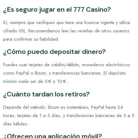
¿Es seguro jugar en el 777 Casino?
Sí, siempre que verifiques que tiene una licencia vigente y utiliza
cifrado SSL. Recomendamos leer las reseñas de otros usuarios
para confirmar su fiabilidad.
¿Cómo puedo depositar dinero?
Puedes usar tarjetas de crédito/débito, monederos electrónicos
como PayPal o Bizum, y transferencias bancarias. El depósito
mínimo suele ser de 5 € o 10 €.
¿Cuánto tardan los retiros?
Depende del método: Bizum es instantáneo, PayPal hasta 24
horas, tarjetas de 1 a 3 días, y transferencias bancarias de 3 a 5
días hábiles.
¿Ofrecen una aplicación móvil?