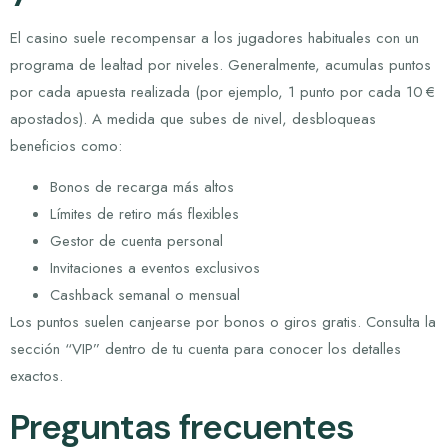
El casino suele recompensar a los jugadores habituales con un
programa de lealtad por niveles. Generalmente, acumulas puntos
por cada apuesta realizada (por ejemplo, 1 punto por cada 10 €
apostados). A medida que subes de nivel, desbloqueas
beneficios como:
Bonos de recarga más altos
Límites de retiro más flexibles
Gestor de cuenta personal
Invitaciones a eventos exclusivos
Cashback semanal o mensual
Los puntos suelen canjearse por bonos o giros gratis. Consulta la
sección “VIP” dentro de tu cuenta para conocer los detalles
exactos.
Preguntas frecuentes