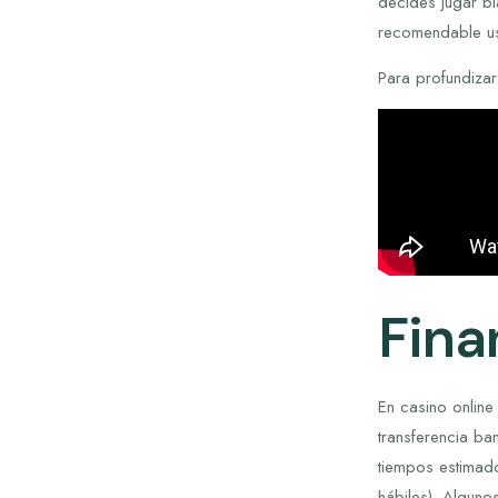
decides jugar bl
recomendable usa
Para profundizar
Fina
En casino online 
transferencia ba
tiempos estimado
hábiles). Alguno