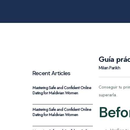
Guía prác
Milan Parikh
Recent Articles
Conseguir tu pri
Mastering Safe and Confident Online
Dating for Maldivian Women
superarla.
Befo
Mastering Safe and Confident Online
Dating for Maldivian Women