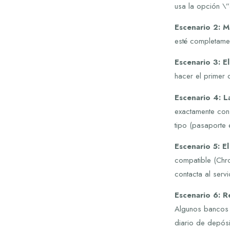
usa la opción \”
Escenario 2: M
esté completamen
Escenario 3: E
hacer el primer 
Escenario 4: La
exactamente con 
tipo (pasaporte 
Escenario 5: E
compatible (Chro
contacta al servi
Escenario 6: R
Algunos bancos b
diario de depósi