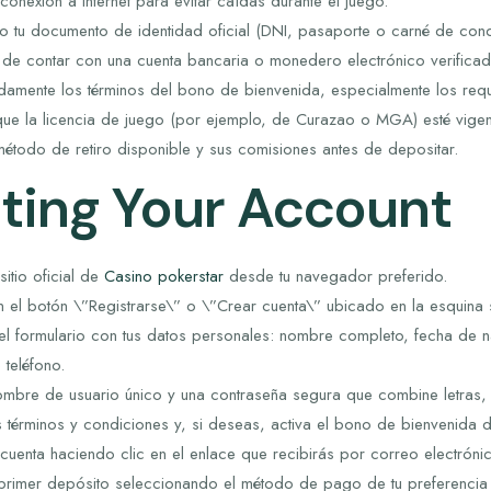
u conexión a internet para evitar caídas durante el juego.
 tu documento de identidad oficial (DNI, pasaporte o carné de cond
de contar con una cuenta bancaria o monedero electrónico verificad
damente los términos del bono de bienvenida, especialmente los requ
ue la licencia de juego (por ejemplo, de Curazao o MGA) esté vigen
método de retiro disponible y sus comisiones antes de depositar.
ting Your Account
sitio oficial de
Casino pokerstar
desde tu navegador preferido.
n el botón \”Registrarse\” o \”Crear cuenta\” ubicado en la esquina
l formulario con tus datos personales: nombre completo, fecha de na
teléfono.
ombre de usuario único y una contraseña segura que combine letras,
 términos y condiciones y, si deseas, activa el bono de bienvenida du
u cuenta haciendo clic en el enlace que recibirás por correo electrón
 primer depósito seleccionando el método de pago de tu preferencia y