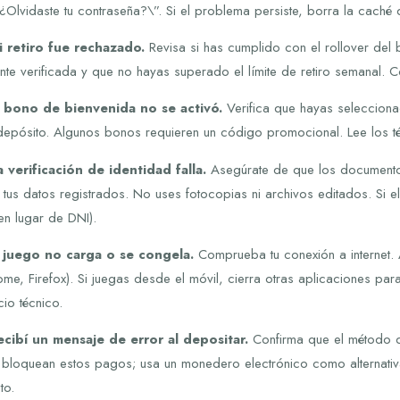
¿Olvidaste tu contraseña?\”. Si el problema persiste, borra la caché
i retiro fue rechazado.
Revisa si has cumplido con el rollover del
te verificada y que no hayas superado el límite de retiro semanal. Con
l bono de bienvenida no se activó.
Verifica que hayas selecciona
depósito. Algunos bonos requieren un código promocional. Lee los t
 verificación de identidad falla.
Asegúrate de que los documentos
tus datos registrados. No uses fotocopias ni archivos editados. Si e
en lugar de DNI).
l juego no carga o se congela.
Comprueba tu conexión a internet. 
me, Firefox). Si juegas desde el móvil, cierra otras aplicaciones par
cio técnico.
ecibí un mensaje de error al depositar.
Confirma que el método d
loquean estos pagos; usa un monedero electrónico como alternativa.
to.