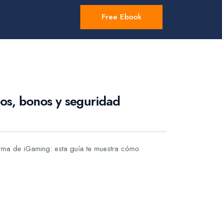
Free Ebook
ros, bonos y seguridad
orma de iGaming: esta guía te muestra cómo