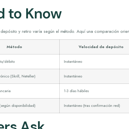
 to Know
depósito y retiro varía según el método. Aquí una comparación orient
Método
Velocidad de depósito
to/débito
Instantáneo
nico (Skrill, Neteller)
Instantáneo
ancaria
1-3 días hábiles
según disponibilidad)
Instantáneo (tras confirmación red)
ers Ask