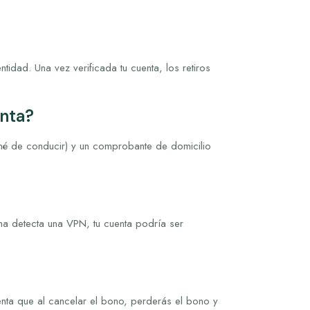
tidad. Una vez verificada tu cuenta, los retiros
enta?
né de conducir) y un comprobante de domicilio
ema detecta una VPN, tu cuenta podría ser
uenta que al cancelar el bono, perderás el bono y