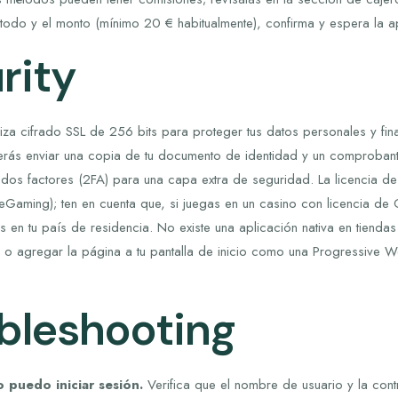
todo y el monto (mínimo 20 € habitualmente), confirma y espera la a
rity
iliza cifrado SSL de 256 bits para proteger tus datos personales y fin
berás enviar una copia de tu documento de identidad y un comprobant
 dos factores (2FA) para una capa extra de seguridad. La licencia d
 eGaming); ten en cuenta que, si juegas en un casino con licencia de 
s en tu país de residencia. No existe una aplicación nativa en tiendas
 o agregar la página a tu pantalla de inicio como una Progressive W
bleshooting
o puedo iniciar sesión.
Verifica que el nombre de usuario y la cont