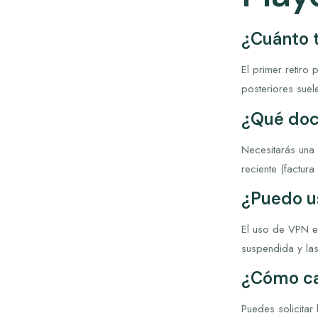
¿Cuánto t
El primer retiro
posteriores sue
¿Qué doc
Necesitarás una
reciente (factur
¿Puedo u
El uso de VPN es
suspendida y las
¿Cómo ca
Puedes solicitar