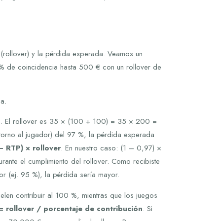
a (rollover) y la pérdida esperada. Veamos un
0% de coincidencia hasta 500 € con un rollover de
ia.
. El rollover es 35 × (100 + 100) = 35 × 200 =
orno al jugador) del 97 %, la pérdida esperada
– RTP) × rollover
. En nuestro caso: (1 – 0,97) ×
nte el cumplimiento del rollover. Como recibiste
 (ej. 95 %), la pérdida sería mayor.
elen contribuir al 100 %, mientras que los juegos
= rollover / porcentaje de contribución
. Si