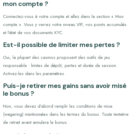
mon compte ?
Connectez-vous à votre compte et allez dans la section « Mon
compte ». Vous y verrez votre niveau VIP, vos points accumulés
et l’état de vos documents KYC.
Est-il possible de limiter mes pertes ?
Oui, la plupart des casinos proposent des outils de jeu
responsable : limites de dépôt, pertes et durée de session.
Activez-les dans les paramètres.
Puis-je retirer mes gains sans avoir misé
le bonus ?
Non, vous devez d’abord remplir les conditions de mise
(wagering) mentionnées dans les termes du bonus. Toute tentative
de retrait avant annulera le bonus.