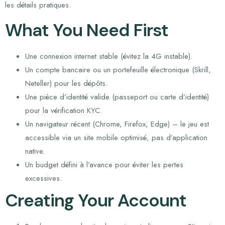
les détails pratiques.
What You Need First
Une connexion internet stable (évitez la 4G instable).
Un compte bancaire ou un portefeuille électronique (Skrill,
Neteller) pour les dépôts.
Une pièce d’identité valide (passeport ou carte d’identité)
pour la vérification KYC.
Un navigateur récent (Chrome, Firefox, Edge) – le jeu est
accessible via un site mobile optimisé, pas d’application
native.
Un budget défini à l’avance pour éviter les pertes
excessives.
Creating Your Account