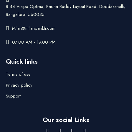
B-44 Vizipa Optima, Radha Raddy Layout Road, Doddakanelli,
Bangalore- 560035
Milan@milanparikh.com
07.00 AM - 19.00 PM
Quick links
Terms of use
Privacy policy
Support
Our social Links