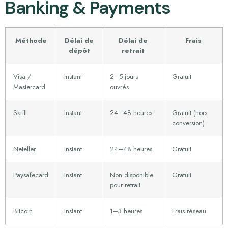
Banking & Payments
Méthode
Délai de
Délai de
Frais
dépôt
retrait
Visa /
Instant
2–5 jours
Gratuit
Mastercard
ouvrés
Skrill
Instant
24–48 heures
Gratuit (hors
conversion)
Neteller
Instant
24–48 heures
Gratuit
Paysafecard
Instant
Non disponible
Gratuit
pour retrait
Bitcoin
Instant
1–3 heures
Frais réseau