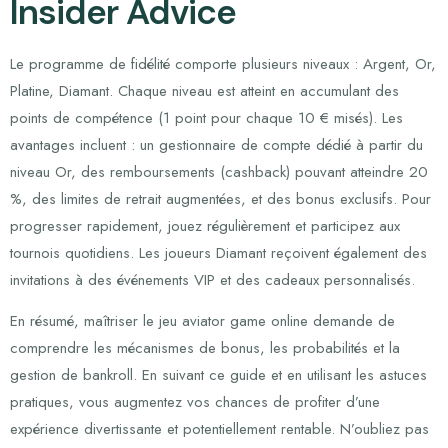
Insider Advice
Le programme de fidélité comporte plusieurs niveaux : Argent, Or,
Platine, Diamant. Chaque niveau est atteint en accumulant des
points de compétence (1 point pour chaque 10 € misés). Les
avantages incluent : un gestionnaire de compte dédié à partir du
niveau Or, des remboursements (cashback) pouvant atteindre 20
%, des limites de retrait augmentées, et des bonus exclusifs. Pour
progresser rapidement, jouez régulièrement et participez aux
tournois quotidiens. Les joueurs Diamant reçoivent également des
invitations à des événements VIP et des cadeaux personnalisés.
En résumé, maîtriser le jeu aviator game online demande de
comprendre les mécanismes de bonus, les probabilités et la
gestion de bankroll. En suivant ce guide et en utilisant les astuces
pratiques, vous augmentez vos chances de profiter d’une
expérience divertissante et potentiellement rentable. N’oubliez pas