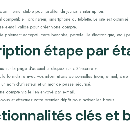
ion Internet stable pour profiter du jeu sans interruption.
l compatible : ordinateur, smartphone ou tablette. Le site est optimisé
e e-mail valide pour créer votre compte.
 paiement accepté (carte bancaire, portefeuille électronique, etc.) p
ription étape par é
s sur la page d’accueil et cliquez sur « S’inscrire ».
 le formulaire avec vos informations personnelles (nom, e-mail, date 
 un nom d’utilisateur et un mot de passe sécurisé.
tre compte via le lien envoyé par e-mail.
vous et effectuez votre premier dépôt pour activer les bonus.
tionnalités clés et