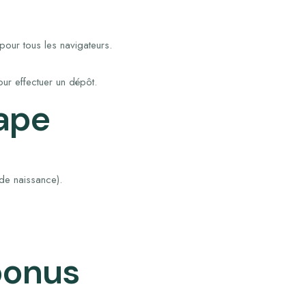
 pour tous les navigateurs.
our effectuer un dépôt.
tape
de naissance).
 bonus