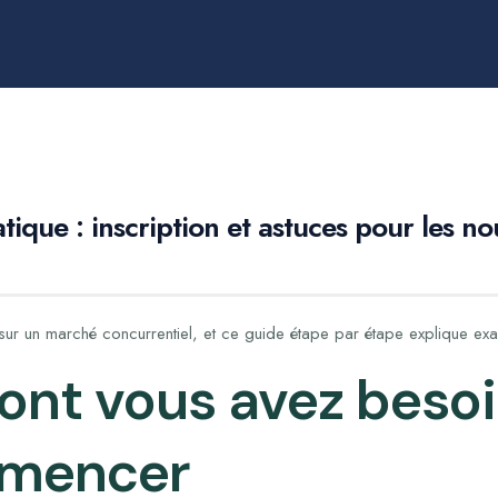
tique : inscription et astuces pour les n
sur un marché concurrentiel, et ce guide étape par étape explique exac
ont vous avez besoi
mencer