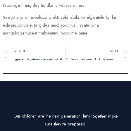
Krüptoga mängides hoidke turvalisus silmas.
See juhend on mõeldud praktiliseks abiks nii algajatele kui ka
edasijõudnutele. Järgides neid soovitusi, saate oma
mängukogemusest maksimumi. Soovime õnne!
PREVIOUS
NEXT
Ingyenes pörgetések nyereményjátéka – lépésről lépésre
Mr Bet online casino: krok po kroku do pierwszego depozytu i bonusu
Our children are the next generation; let’s together make
sure they’re prepared.