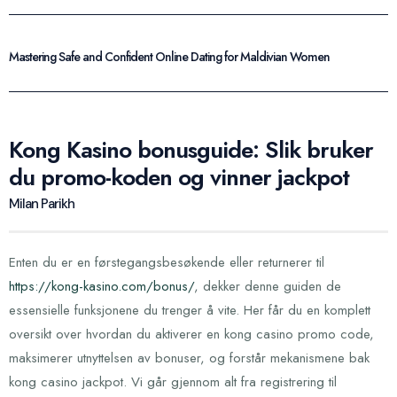
Mastering Safe and Confident Online Dating for Maldivian Women
Kong Kasino bonusguide: Slik bruker
du promo-koden og vinner jackpot
Milan Parikh
Enten du er en førstegangsbesøkende eller returnerer til
https://kong-kasino.com/bonus/
, dekker denne guiden de
essensielle funksjonene du trenger å vite. Her får du en komplett
oversikt over hvordan du aktiverer en kong casino promo code,
maksimerer utnyttelsen av bonuser, og forstår mekanismene bak
kong casino jackpot. Vi går gjennom alt fra registrering til