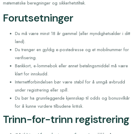
matematiske beregninger og sikkerhetstiltak.
Forutsetninger
Du må være minst 18 år gammel (eller myndighetsalder i ditt
land).
Du trenger en gyldig e-postadresse og et mobilnummer for
verifisering.
Bankkort, e-lommebok eller annet betalingsmiddel må være
klart for innskudd.
Internettforbindelsen bør være stabil for å unngå avbrudd
under registrering eller spill.
Du bør ha grunnleggende kjennskap til odds og bonusvilkår
for å kunne vurdere tilbudene kritisk.
Trinn-for-trinn registrering