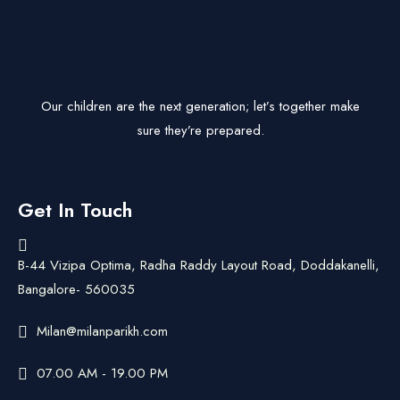
Our children are the next generation; let’s together make
sure they’re prepared.
Get In Touch
B-44 Vizipa Optima, Radha Raddy Layout Road, Doddakanelli,
Bangalore- 560035
Milan@milanparikh.com
07.00 AM - 19.00 PM