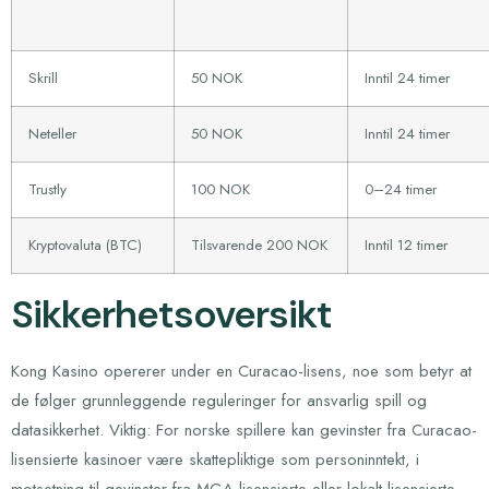
Skrill
50 NOK
Inntil 24 timer
Neteller
50 NOK
Inntil 24 timer
Trustly
100 NOK
0–24 timer
Kryptovaluta (BTC)
Tilsvarende 200 NOK
Inntil 12 timer
Sikkerhetsoversikt
Kong Kasino opererer under en Curacao-lisens, noe som betyr at
de følger grunnleggende reguleringer for ansvarlig spill og
datasikkerhet. Viktig: For norske spillere kan gevinster fra Curacao-
lisensierte kasinoer være skattepliktige som personinntekt, i