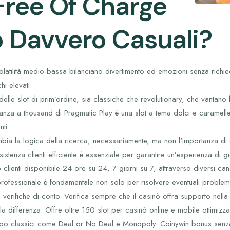
 Free Of Charge
 Davvero Casuali?
volatilità medio-bassa bilanciano divertimento ed emozioni senza richie
hi elevati.
delle slot di prim’ordine, sia classiche che revolutionary, che vantano f
nza a thousand di Pragmatic Play è una slot a tema dolci e caramell
ti.
bia la logica della ricerca, necessariamente, ma non l'importanza di
sistenza clienti efficiente è essenziale per garantire un’esperienza di 
clienti disponibile 24 ore su 24, 7 giorni su 7, attraverso diversi canal
 professionale è fondamentale non solo per risolvere eventuali problemi
o verifiche di conto. Verifica sempre che il casinò offra supporto nell
a differenza. Offre oltre 150 slot per casinò online e mobile ottimizzat
dopo classici come Deal or No Deal e Monopoly. Coinywin bonus senza de