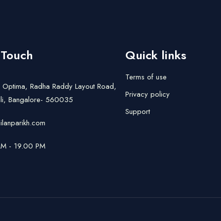
 Touch
Quick links
Terms of use
a Optima, Radha Raddy Layout Road,
Privacy policy
li, Bangalore- 560035
Support
ilanparikh.com
M - 19.00 PM