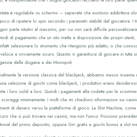
o, è indispensabile che i singoli giocatori facciano la loro parte qua
puntata è regolabile su schermo – sapevate che esistono addirittura slo
ioco di ripetere lo spin secondo i parametri stabiliti dal giocatore. I tit
ior parte intuitivi al massimo, per cui non sarà difficile personalizz
todi di pagamento che un sito mette a disposizione dei propri utenti, 
nfatti selezionare lo strumento che ritengono più adatto, o che conosc
eloce e ovviamente sicuro. Questo vi garantisce di giocare in tutta s
Agenzia delle dogane e dei Monopoli.
zialmente la versione classica del blackjack, abbiamo messo insieme una
na selezione di giochi come blackjack, i produttori erano desiderosi 
ente i loro soldi a loro. Quindi i pagamenti alla roulette per le scom
ti scoraggi minimamente. I molti che mi chiedono informazioni sui casin
rimenti di denaro verso le piattaforme di gioco. Le Slot Machine, come
uro che si può trovare nei casinò, ma non l'unico. Possono prevede
tional del primo deposito, oppure Giri gratis e giochi bonus a slot ma