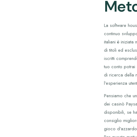
Meto
La software house
continuo svilupp
italiani è inizia
di titoli ed escl
iscritti comprend
tuo conto potrai
di ricerca della
l’esperienza utent
Pensiamo che un 
dei casinò Paysa
disponibili, se h
consiglio miglio
gioco d'azzardo,