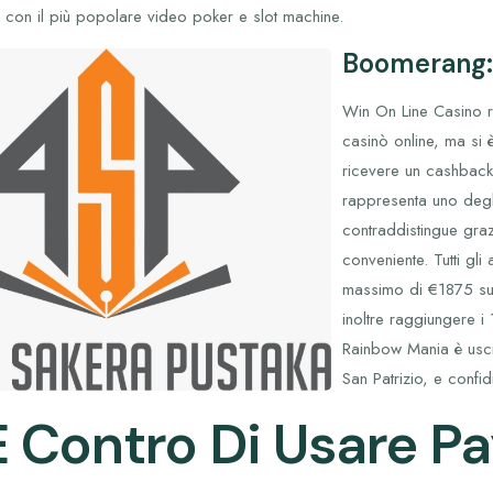
 con il più popolare video poker e slot machine.
Boomerang: 
Win On Line Casino r
casinò online, ma si è
ricevere un cashback 
rappresenta uno degli
contraddistingue graz
conveniente. Tutti gli
massimo di €1875 sui 
inoltre raggiungere i 
Rainbow Mania è usci
San Patrizio, e confi
E Contro Di Usare 