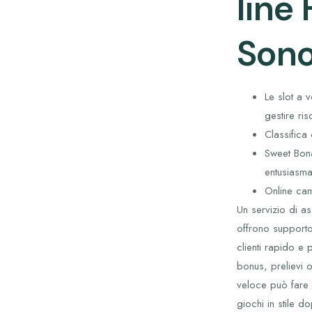
line
Sono
Le slot a 
gestire risc
Classifica 
Sweet Bona
entusiasman
Online cam
Un servizio di as
offrono supporto 
clienti rapido e
bonus, prelievi 
veloce può fare l
giochi in stile 