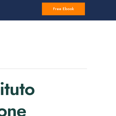
Free Ebook
ituto
one