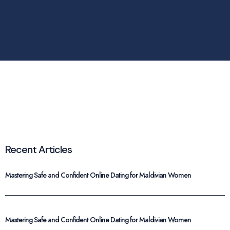
Recent Articles
Mastering Safe and Confident Online Dating for Maldivian Women
Mastering Safe and Confident Online Dating for Maldivian Women