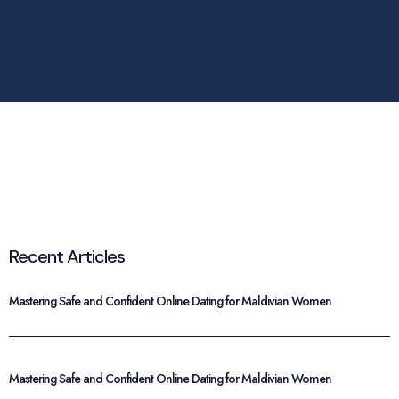
Recent Articles
Mastering Safe and Confident Online Dating for Maldivian Women
Mastering Safe and Confident Online Dating for Maldivian Women