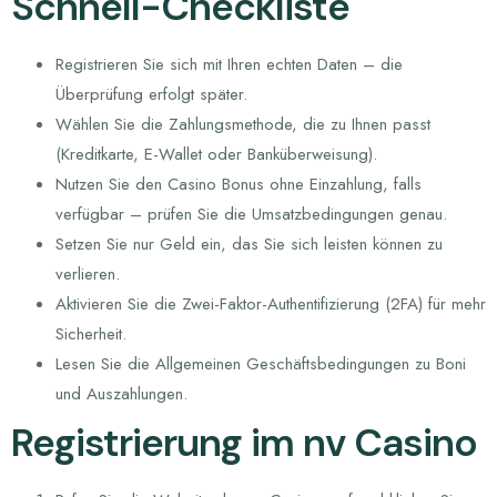
Schnell-Checkliste
Registrieren Sie sich mit Ihren echten Daten – die
Überprüfung erfolgt später.
Wählen Sie die Zahlungsmethode, die zu Ihnen passt
(Kreditkarte, E-Wallet oder Banküberweisung).
Nutzen Sie den Casino Bonus ohne Einzahlung, falls
verfügbar – prüfen Sie die Umsatzbedingungen genau.
Setzen Sie nur Geld ein, das Sie sich leisten können zu
verlieren.
Aktivieren Sie die Zwei-Faktor-Authentifizierung (2FA) für mehr
Sicherheit.
Lesen Sie die Allgemeinen Geschäftsbedingungen zu Boni
und Auszahlungen.
Registrierung im nv Casino