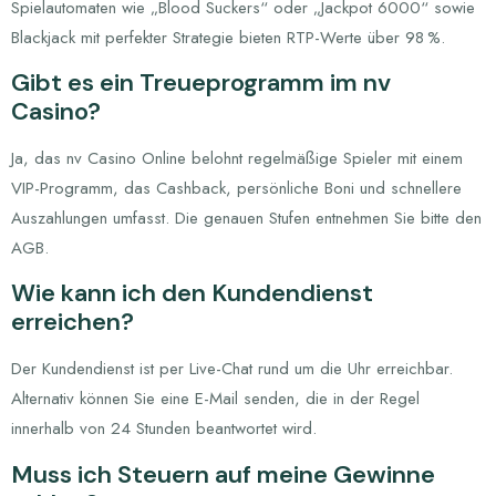
Spielautomaten wie „Blood Suckers“ oder „Jackpot 6000“ sowie
Blackjack mit perfekter Strategie bieten RTP-Werte über 98 %.
Gibt es ein Treueprogramm im nv
Casino?
Ja, das nv Casino Online belohnt regelmäßige Spieler mit einem
VIP-Programm, das Cashback, persönliche Boni und schnellere
Auszahlungen umfasst. Die genauen Stufen entnehmen Sie bitte den
AGB.
Wie kann ich den Kundendienst
erreichen?
Der Kundendienst ist per Live-Chat rund um die Uhr erreichbar.
Alternativ können Sie eine E-Mail senden, die in der Regel
innerhalb von 24 Stunden beantwortet wird.
Muss ich Steuern auf meine Gewinne