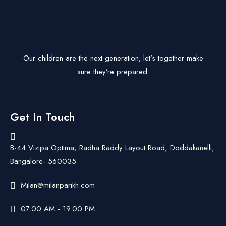
Our children are the next generation; let’s together make
sure they’re prepared.
Get In Touch
B-44 Vizipa Optima, Radha Raddy Layout Road, Doddakanelli,
Bangalore- 560035
Milan@milanparikh.com
07.00 AM - 19.00 PM