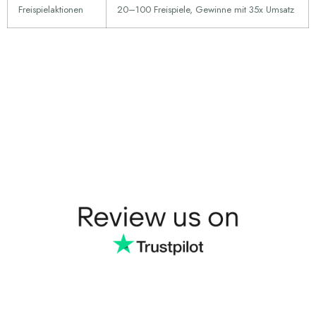
Freispielaktionen
20–100 Freispiele, Gewinne mit 35x Umsatz