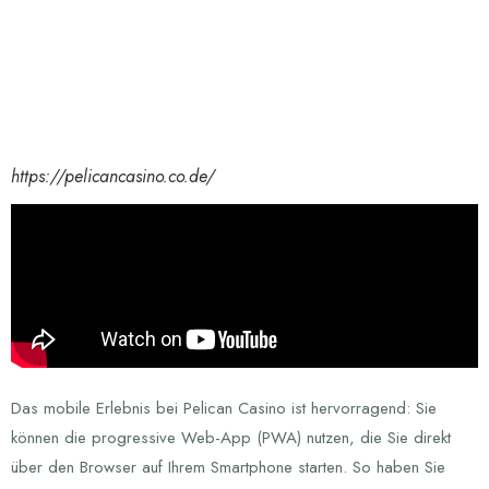
https://pelicancasino.co.de/
Das mobile Erlebnis bei Pelican Casino ist hervorragend: Sie
können die progressive Web-App (PWA) nutzen, die Sie direkt
über den Browser auf Ihrem Smartphone starten. So haben Sie