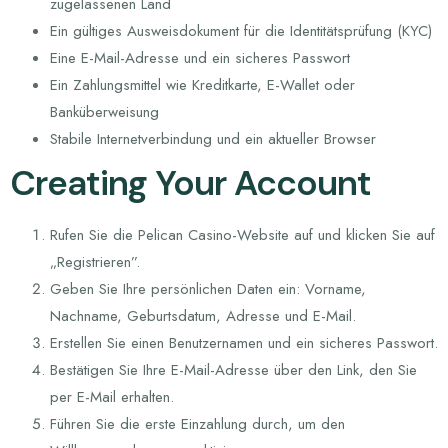
zugelassenen Land
Ein gültiges Ausweisdokument für die Identitätsprüfung (KYC)
Eine E-Mail-Adresse und ein sicheres Passwort
Ein Zahlungsmittel wie Kreditkarte, E-Wallet oder
Banküberweisung
Stabile Internetverbindung und ein aktueller Browser
Creating Your Account
Rufen Sie die Pelican Casino-Website auf und klicken Sie auf
„Registrieren”.
Geben Sie Ihre persönlichen Daten ein: Vorname,
Nachname, Geburtsdatum, Adresse und E-Mail.
Erstellen Sie einen Benutzernamen und ein sicheres Passwort.
Bestätigen Sie Ihre E-Mail-Adresse über den Link, den Sie
per E-Mail erhalten.
Führen Sie die erste Einzahlung durch, um den