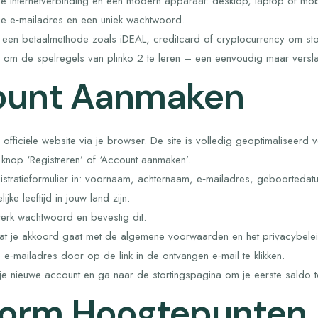
le internetverbinding en een modern apparaat: desktop, laptop of mob
ge e‑mailadres en een uniek wachtwoord.
 een betaalmethode zoals iDEAL, creditcard of cryptocurrency om sto
 om de spelregels van plinko 2 te leren – een eenvoudig maar versl
ount Aanmaken
officiële website via je browser. De site is volledig geoptimaliseerd
 knop ‘Registreren’ of ‘Account aanmaken’.
gistratieformulier in: voornaam, achternaam, e‑mailadres, geboortedat
lijke leeftijd in jouw land zijn.
terk wachtwoord en bevestig dit.
at je akkoord gaat met de algemene voorwaarden en het privacybelei
je e‑mailadres door op de link in de ontvangen e‑mail te klikken.
je nieuwe account en ga naar de stortingspagina om je eerste saldo 
form Hoogtepunten