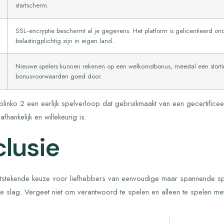
startscherm.
SSL‑encryptie beschermt al je gegevens. Het platform is gelicentieerd on
belastingplichtig zijn in eigen land.
Nieuwe spelers kunnen rekenen op een welkomstbonus, meestal een storti
bonusvoorwaarden goed door.
plinko 2 een eerlijk spelverloop dat gebruikmaakt van een gecertificee
fhankelijk en willekeurig is.
lusie
uitstekende keuze voor liefhebbers van eenvoudige maar spannende sp
de slag. Vergeet niet om verantwoord te spelen en alleen te spelen met