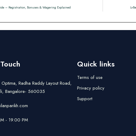
de – Registration, Bonuses & Wagering Explained
LvBe
 Touch
Quick links
Terms of use
a Optima, Radha Raddy Layout Road,
Privacy policy
li, Bangalore- 560035
Support
ilanparikh.com
M - 19.00 PM