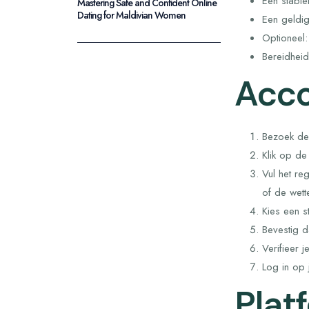
Een stabie
Mastering Safe and Confident Online
Dating for Maldivian Women
Een geldi
Optioneel:
Bereidheid
Acc
Bezoek de 
Klik op de
Vul het re
of de wette
Kies een s
Bevestig d
Verifieer 
Log in op 
Plat