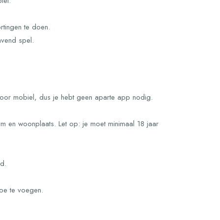
iel.
rtingen te doen.
avend spel.
 voor mobiel, dus je hebt geen aparte app nodig.
um en woonplaats. Let op: je moet minimaal 18 jaar
d.
toe te voegen.