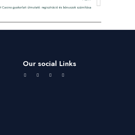
t Casino gyakorlati útmutató: regisztráció és bónuszok számítása
Our social Links