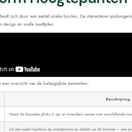
heidt zich door een aantal unieke functies. De interactieve spelomge
design en snelle laadtijden.
e een overzicht van de belangrijkste kenmerken:
Beschrijving
Naast de klassieke plinko 2 zijn er meerdere versies met verschillende ris
De site werkt naadloos op smartphones en tablets via de browser – een p