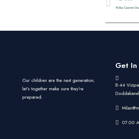
Nika Casino Gui
Get In
Our children are the next generation;
B-44 Vizip
let’s together make sure they’re
Doddakanel
prepared.
Milan@m
07.00 A