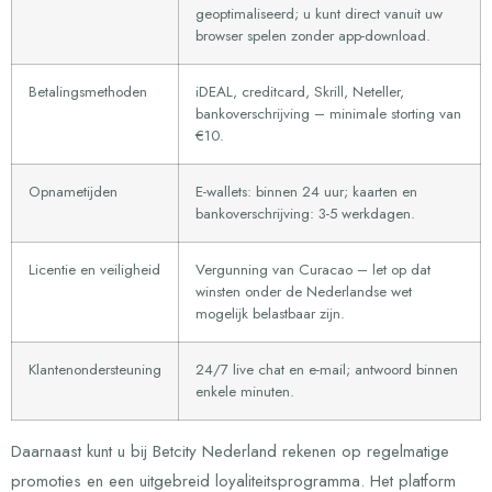
geoptimaliseerd; u kunt direct vanuit uw
browser spelen zonder app-download.
Betalingsmethoden
iDEAL, creditcard, Skrill, Neteller,
bankoverschrijving – minimale storting van
€10.
Opnametijden
E-wallets: binnen 24 uur; kaarten en
bankoverschrijving: 3-5 werkdagen.
Licentie en veiligheid
Vergunning van Curacao – let op dat
winsten onder de Nederlandse wet
mogelijk belastbaar zijn.
Klantenondersteuning
24/7 live chat en e-mail; antwoord binnen
enkele minuten.
Daarnaast kunt u bij Betcity Nederland rekenen op regelmatige
promoties en een uitgebreid loyaliteitsprogramma. Het platform