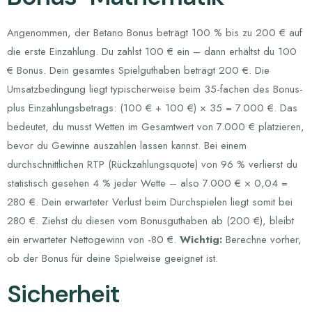
Angenommen, der Betano Bonus beträgt 100 % bis zu 200 € auf
die erste Einzahlung. Du zahlst 100 € ein – dann erhältst du 100
€ Bonus. Dein gesamtes Spielguthaben beträgt 200 €. Die
Umsatzbedingung liegt typischerweise beim 35-fachen des Bonus-
plus Einzahlungsbetrags: (100 € + 100 €) × 35 = 7.000 €. Das
bedeutet, du musst Wetten im Gesamtwert von 7.000 € platzieren,
bevor du Gewinne auszahlen lassen kannst. Bei einem
durchschnittlichen RTP (Rückzahlungsquote) von 96 % verlierst du
statistisch gesehen 4 % jeder Wette – also 7.000 € × 0,04 =
280 €. Dein erwarteter Verlust beim Durchspielen liegt somit bei
280 €. Ziehst du diesen vom Bonusguthaben ab (200 €), bleibt
ein erwarteter Nettogewinn von -80 €.
Wichtig:
Berechne vorher,
ob der Bonus für deine Spielweise geeignet ist.
Sicherheit