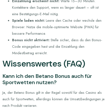
Einzahlung erscheint nicht:
Warte 15–30 Minuten.
Kontaktiere den Support, wenn es länger dauert – oft ist
eine Bestätigungs-E-Mail nötig.
Spiele laden nicht:
Leere den Cache oder wechsle den
Browser. Nutze die mobile-optimierte Website (PWA) für
bessere Performance.
Bonus nicht aktiviert:
Stelle sicher, dass du den Bonus-
Code eingegeben hast und die Einzahlung den
Mindestbetrag erreicht.
Wissenswertes (FAQ)
Kann ich den Betano Bonus auch für
Sportwetten nutzen?
Ja, der Betano Bonus gilt in der Regel sowohl für das Casino als
auch für Sportwetten, allerdings können die Umsatzbedingungen je
nach Produkt variieren.