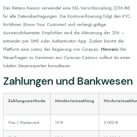
Das Betano-Kasino verwendet eine SSL-Verschlüsselung (256-Bit)
für alle Datenübertragungen. Die Kontoverifizierung folgt den KYC-
Richtlinien (Know Your Customer) und verlangt gültige
Ausweisdokumente. Empfohlen wird die Aktivierung der 2FA –
entweder per SMS oder Authenticator-App. Zudem besitzt die
Plattform eine Lizenz der Regierung von Curaçao.
Hinweis:
Bei
Steuerfragen zu Gewinnen aus Curacao-Casinos solltest du einen
lokalen Steuerexperten konsultieren.
Zahlungen und Bankwesen
Zahlungsmethode
Mindesteinzahlung
Höchsteinzahlu
Visa / Mastercard
10 €
5.000 €