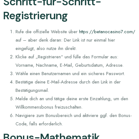
Schritt-für-Schritt-
Registrierung
Rufe die offizielle Website über
https://betanocasino7.com/
auf – aber denk daran: Der Link ist nur einmal hier
eingefügt, also nutze ihn direkt.
Klicke auf „Registrieren“ und fülle das Formular aus:
Vorname, Nachname, E-Mail, Geburtsdatum, Adresse.
Wähle einen Benutzernamen und ein sicheres Passwort.
Bestätige deine E-Mail-Adresse durch den Link in der
Bestätigungsmail.
Melde dich an und tätige deine erste Einzahlung, um den
Willkommensbonus freizuschalten.
Navigiere zum Bonusbereich und aktiviere ggf. den Bonus-
Code, falls erforderlich.
Bonus-Mathematik