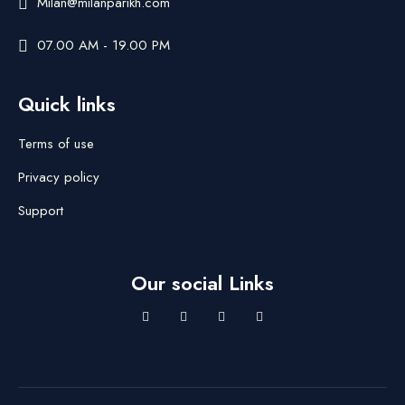
Milan@milanparikh.com
07.00 AM - 19.00 PM
Quick links
Terms of use
Privacy policy
Support
Our social Links