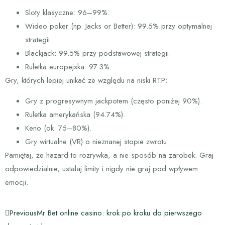
Sloty klasyczne: 96–99%.
Wideo poker (np. Jacks or Better): 99.5% przy optymalnej
strategii.
Blackjack: 99.5% przy podstawowej strategii.
Ruletka europejska: 97.3%.
Gry, których lepiej unikać ze względu na niski RTP:
Gry z progresywnym jackpotem (często poniżej 90%).
Ruletka amerykańska (94.74%).
Keno (ok. 75–80%).
Gry wirtualne (VR) o nieznanej stopie zwrotu.
Pamiętaj, że hazard to rozrywka, a nie sposób na zarobek. Graj
odpowiedzialnie, ustalaj limity i nigdy nie graj pod wpływem
emocji.
Previous
Mr Bet online casino: krok po kroku do pierwszego