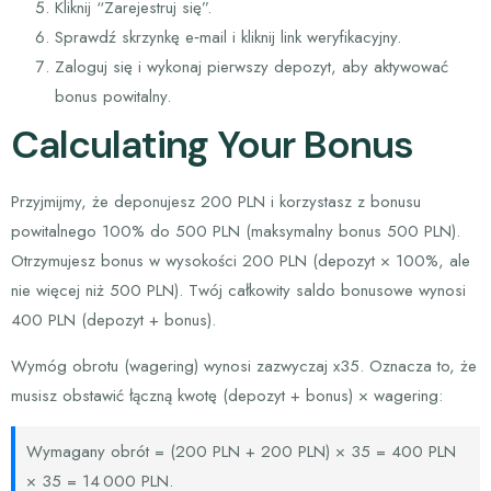
Kliknij “Zarejestruj się”.
Sprawdź skrzynkę e‑mail i kliknij link weryfikacyjny.
Zaloguj się i wykonaj pierwszy depozyt, aby aktywować
bonus powitalny.
Calculating Your Bonus
Przyjmijmy, że deponujesz 200 PLN i korzystasz z bonusu
powitalnego 100% do 500 PLN (maksymalny bonus 500 PLN).
Otrzymujesz bonus w wysokości 200 PLN (depozyt × 100%, ale
nie więcej niż 500 PLN). Twój całkowity saldo bonusowe wynosi
400 PLN (depozyt + bonus).
Wymóg obrotu (wagering) wynosi zazwyczaj x35. Oznacza to, że
musisz obstawić łączną kwotę (depozyt + bonus) × wagering:
Wymagany obrót = (200 PLN + 200 PLN) × 35 = 400 PLN
× 35 = 14 000 PLN.