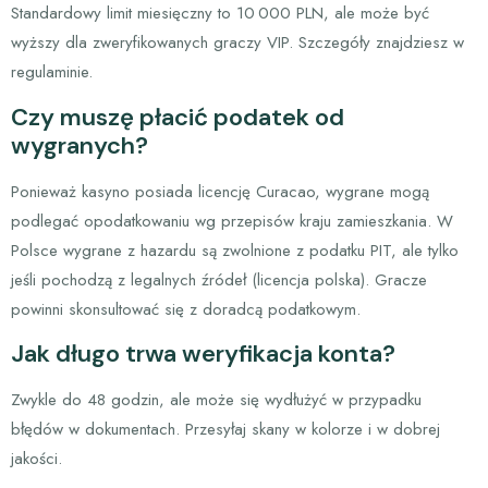
Standardowy limit miesięczny to 10 000 PLN, ale może być
wyższy dla zweryfikowanych graczy VIP. Szczegóły znajdziesz w
regulaminie.
Czy muszę płacić podatek od
wygranych?
Ponieważ kasyno posiada licencję Curacao, wygrane mogą
podlegać opodatkowaniu wg przepisów kraju zamieszkania. W
Polsce wygrane z hazardu są zwolnione z podatku PIT, ale tylko
jeśli pochodzą z legalnych źródeł (licencja polska). Gracze
powinni skonsultować się z doradcą podatkowym.
Jak długo trwa weryfikacja konta?
Zwykle do 48 godzin, ale może się wydłużyć w przypadku
błędów w dokumentach. Przesyłaj skany w kolorze i w dobrej
jakości.