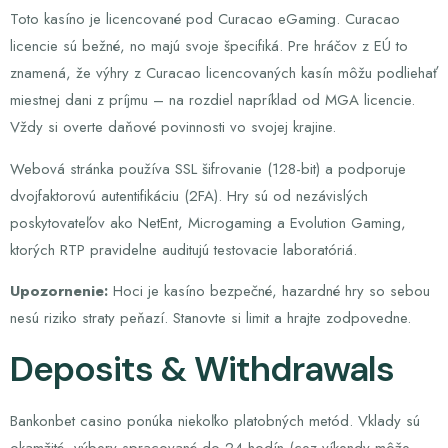
Toto kasíno je licencované pod Curacao eGaming. Curacao
licencie sú bežné, no majú svoje špecifiká. Pre hráčov z EÚ to
znamená, že výhry z Curacao licencovaných kasín môžu podliehať
miestnej dani z príjmu – na rozdiel napríklad od MGA licencie.
Vždy si overte daňové povinnosti vo svojej krajine.
Webová stránka používa SSL šifrovanie (128-bit) a podporuje
dvojfaktorovú autentifikáciu (2FA). Hry sú od nezávislých
poskytovateľov ako NetEnt, Microgaming a Evolution Gaming,
ktorých RTP pravidelne auditujú testovacie laboratóriá.
Upozornenie:
Hoci je kasíno bezpečné, hazardné hry so sebou
nesú riziko straty peňazí. Stanovte si limit a hrajte zodpovedne.
Deposits & Withdrawals
Bankonbet casino ponúka niekoľko platobných metód. Vklady sú
okamžité, výbery spracované do 24 hodín (cez víkendy môže