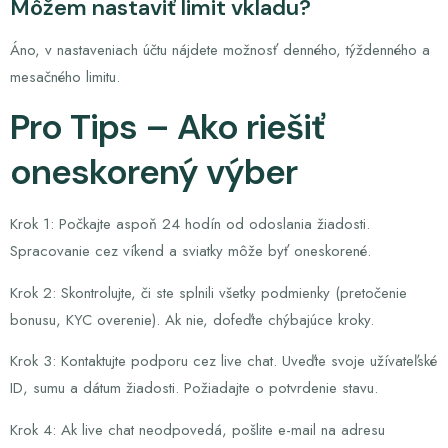
Môžem nastaviť limit vkladu?
Áno, v nastaveniach účtu nájdete možnosť denného, týždenného a
mesačného limitu.
Pro Tips – Ako riešiť
oneskorený výber
Krok 1: Počkajte aspoň 24 hodín od odoslania žiadosti.
Spracovanie cez víkend a sviatky môže byť oneskorené.
Krok 2: Skontrolujte, či ste splnili všetky podmienky (pretočenie
bonusu, KYC overenie). Ak nie, dofeďte chýbajúce kroky.
Krok 3: Kontaktujte podporu cez live chat. Uveďte svoje užívateľské
ID, sumu a dátum žiadosti. Požiadajte o potvrdenie stavu.
Krok 4: Ak live chat neodpovedá, pošlite e-mail na adresu