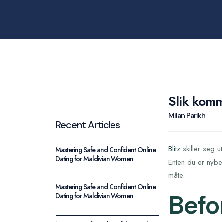
Slik komm
Milan Parikh
Recent Articles
Blitz
skiller seg u
Mastering Safe and Confident Online
Dating for Maldivian Women
Enten du er nybe
måte.
Mastering Safe and Confident Online
Befo
Dating for Maldivian Women