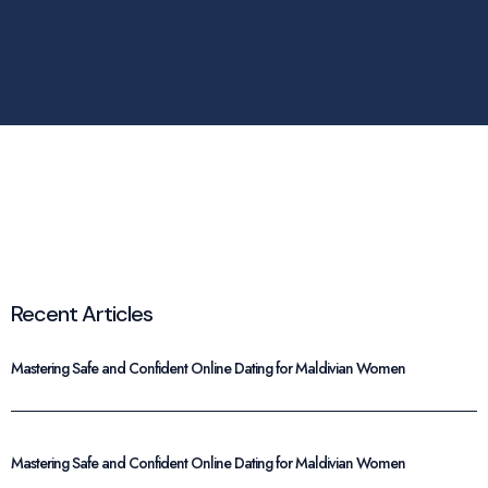
Recent Articles
Mastering Safe and Confident Online Dating for Maldivian Women
Mastering Safe and Confident Online Dating for Maldivian Women