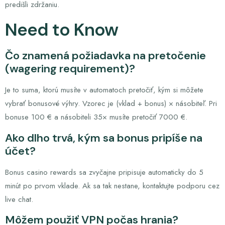
predišli zdržaniu.
Need to Know
Čo znamená požiadavka na pretočenie
(wagering requirement)?
Je to suma, ktorú musíte v automatoch pretočiť, kým si môžete
vybrať bonusové výhry. Vzorec je (vklad + bonus) × násobiteľ. Pri
bonuse 100 € a násobiteli 35× musíte pretočiť 7000 €.
Ako dlho trvá, kým sa bonus pripíše na
účet?
Bonus casino rewards sa zvyčajne pripisuje automaticky do 5
minút po prvom vklade. Ak sa tak nestane, kontaktujte podporu cez
live chat.
Môžem použiť VPN počas hrania?