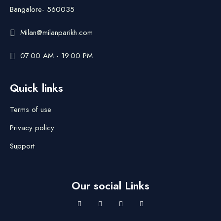
Bangalore- 560035
Milan@milanparikh.com
07.00 AM - 19.00 PM
Quick links
Terms of use
Privacy policy
Support
Our social Links