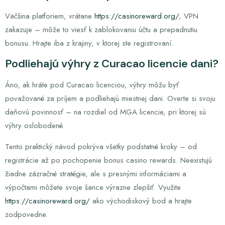
Väčšina platforiem, vrátane
https://casinoreward.org/
, VPN
zakazuje – môže to viesť k zablokovaniu účtu a prepadnutiu
bonusu. Hrajte iba z krajiny, v ktorej ste registrovaní.
Podliehajú výhry z Curacao licencie dani?
Áno, ak hráte pod Curacao licenciou, výhry môžu byť
považované za príjem a podliehajú miestnej dani. Overte si svoju
daňovú povinnosť – na rozdiel od MGA licencie, pri ktorej sú
výhry oslobodené.
Tento praktický návod pokrýva všetky podstatné kroky – od
registrácie až po pochopenie bonus casino rewards. Neexistujú
žiadne zázračné stratégie, ale s presnými informáciami a
výpočtami môžete svoje šance výrazne zlepšiť. Využite
https://casinoreward.org/
ako východiskový bod a hrajte
zodpovedne.