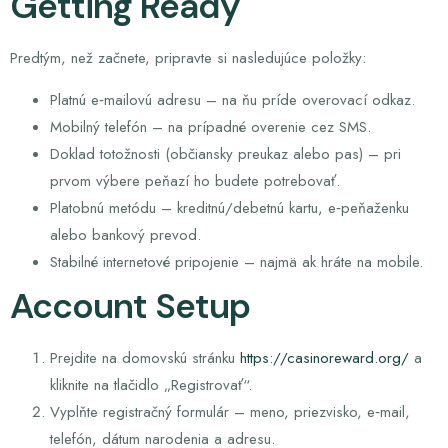
Getting Ready
Predtým, než začnete, pripravte si nasledujúce položky:
Platnú e‑mailovú adresu – na ňu príde overovací odkaz.
Mobilný telefón – na prípadné overenie cez SMS.
Doklad totožnosti (občiansky preukaz alebo pas) – pri
prvom výbere peňazí ho budete potrebovať.
Platobnú metódu – kreditnú/debetnú kartu, e‑peňaženku
alebo bankový prevod.
Stabilné internetové pripojenie – najmä ak hráte na mobile.
Account Setup
Prejdite na domovskú stránku
https://casinoreward.org/
a
kliknite na tlačidlo „Registrovať“.
Vyplňte registračný formulár – meno, priezvisko, e‑mail,
telefón, dátum narodenia a adresu.