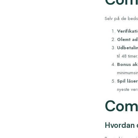
Selv på de bedst
Verifikat
Glemt ad
Udbetalin
til 48 timer
Bonus akt
minimumsin
Spil låse
nyeste ver
Com
Hvordan o