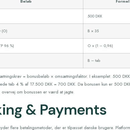
Beløb
Formel
500 DKK
 (O)
B × 35
RTP 96 %)
O × (1 – 0,96)
g
B – tab
ætningskrav = bonusbeløb × omsætningsfaktor. I eksemplet: 500 DKK
ntede tab 4 % af 17.500 DKK = 700 DKK. Da bonusen kun er 500 DKK, 
 overvej om bonussen er værd at jagte.
ing & Payments
lbyder flere betalingsmetoder, der er tilpasset danske brugere. Plat