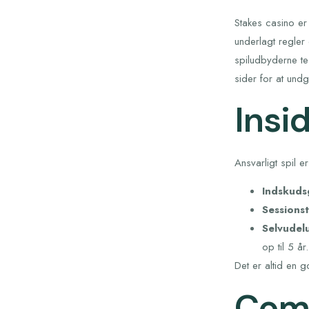
Stakes casino er 
underlagt regler
spiludbyderne t
sider for at undg
Insi
Ansvarligt spil e
Indskuds
Sessionst
Selvudel
op til 5 år.
Det er altid en g
Comm