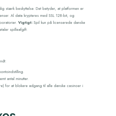
dig stærk beskyttelse. Det betyder, at platformen er
ænser. Al data krypteres med SSL 128-bit, og
boratorier.
Vigtigt:
Spil kun på licenserede danske
ler spilleafgift.
ndt:
ntoindstilling.
mt antal minutter.
e) for at blokere adgang til alle danske casinoer i
xes