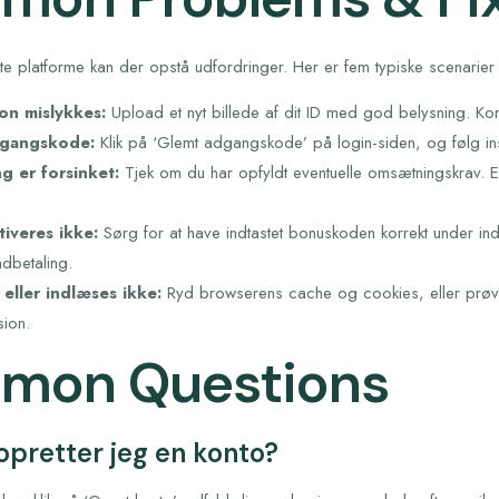
e platforme kan der opstå udfordringer. Her er fem typiske scenarier
ion mislykkes:
Upload et nyt billede af dit ID med god belysning. Kont
gangskode:
Klik på ‘Glemt adgangskode’ på login-siden, og følg inst
g er forsinket:
Tjek om du har opfyldt eventuelle omsætningskrav. 
.
iveres ikke:
Sørg for at have indtastet bonuskoden korrekt under i
dbetaling.
r eller indlæses ikke:
Ryd browserens cache og cookies, eller prøv at
sion.
mon Questions
pretter jeg en konto?