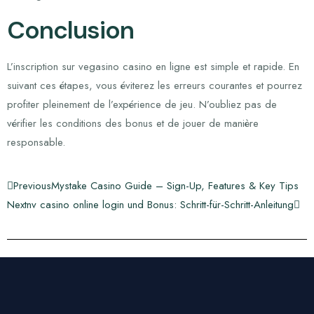
Conclusion
L’inscription sur vegasino casino en ligne est simple et rapide. En
suivant ces étapes, vous éviterez les erreurs courantes et pourrez
profiter pleinement de l’expérience de jeu. N’oubliez pas de
vérifier les conditions des bonus et de jouer de manière
responsable.
Previous
Mystake Casino Guide – Sign-Up, Features & Key Tips
Next
nv casino online login und Bonus: Schritt-für-Schritt-Anleitung