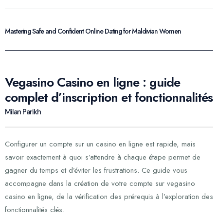
Mastering Safe and Confident Online Dating for Maldivian Women
Vegasino Casino en ligne : guide
complet d’inscription et fonctionnalités
Milan Parikh
Configurer un compte sur un casino en ligne est rapide, mais
savoir exactement à quoi s’attendre à chaque étape permet de
gagner du temps et d’éviter les frustrations. Ce guide vous
accompagne dans la création de votre compte sur vegasino
casino en ligne, de la vérification des prérequis à l’exploration des
fonctionnalités clés.