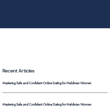
Recent Articles
Mastering Safe and Confident Online Dating for Maldivian Women
Mastering Safe and Confident Online Dating for Maldivian Women