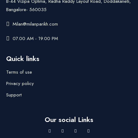
B-44 Vizipa Optima, Radha Raddy Layout Road, Doddakanelli,
Bangalore- 560035
Milan@milanparikh.com
07.00 AM - 19.00 PM
Quick links
Terms of use
Privacy policy
Support
Our social Links