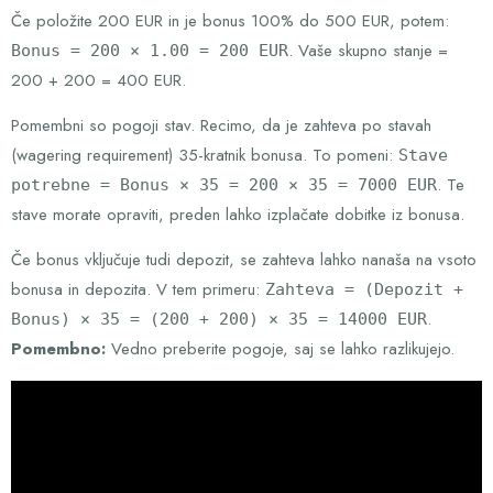
Če položite 200 EUR in je bonus 100% do 500 EUR, potem:
. Vaše skupno stanje =
Bonus = 200 × 1.00 = 200 EUR
200 + 200 = 400 EUR.
Pomembni so pogoji stav. Recimo, da je zahteva po stavah
(wagering requirement) 35-kratnik bonusa. To pomeni:
Stave
. Te
potrebne = Bonus × 35 = 200 × 35 = 7000 EUR
stave morate opraviti, preden lahko izplačate dobitke iz bonusa.
Če bonus vključuje tudi depozit, se zahteva lahko nanaša na vsoto
bonusa in depozita. V tem primeru:
Zahteva = (Depozit +
.
Bonus) × 35 = (200 + 200) × 35 = 14000 EUR
Pomembno:
Vedno preberite pogoje, saj se lahko razlikujejo.