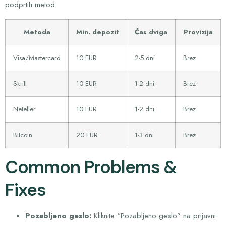
podprtih metod.
Metoda
Min. depozit
Čas dviga
Provizija
Visa/Mastercard
10 EUR
2-5 dni
Brez
Skrill
10 EUR
1-2 dni
Brez
Neteller
10 EUR
1-2 dni
Brez
Bitcoin
20 EUR
1-3 dni
Brez
Common Problems &
Fixes
Pozabljeno geslo:
Kliknite “Pozabljeno geslo” na prijavni