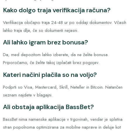
Kako dolgo traja verifikacija računa?
Verifikacija običajno traja 24-48 ur po oddaji dokumentov. Včasih
lahko traja dlje, če so dokumenti nejasni.
Ali lahko igram brez bonusa?
Da, med depozitom lahko izberete, da ne želite bonusa.
Priporočamo, če želite takoj izplačati brez pogojev.
Kateri načini plačila so na voljo?
Podprti so Visa, Mastercard, Skrill, Neteller in Bitcoin. Natančen
seznam najdete v blagajni.
Ali obstaja aplikacija BassBet?
BassBet nima namenske aplikacije v trgovinah, vendar je spletna
stran popolnoma optimizirana za mobilne naprave in deluje kot