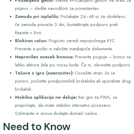
Pozabljeno geslo:
Kliknite »Pozabljeno geslo« na strani za
prijavo – sledite navodilom za ponastavitev.
Zamuda pri izplačilu:
Počakajte 24–48 ur za obdelavo;
če zamuda preseže 5 dni, kontaktirajte podporo prek
klepeta v živo.
Blokiran račun:
Pogosto zaradi nepopolnega KYC.
Preverite e-pošto in naložite manjkajoče dokumente.
Nepravilen znesek bonusa:
Preverite pogoje – bonus se
lahko aktivira šele po vnosu kode. Če ni, obvestite podporo.
Težave z igro (zamrznitev):
Osvežite stran; če se
ponovi, počistite predpomnilnik brskalnika ali uporabite drug
brskalnik.
Mobilna aplikacija ne deluje:
Ker gre za PWA, se
prepričajte, da imate stabilno internetno povezavo.
Odstranite in znova dodajte domači zaslon.
Need to Know