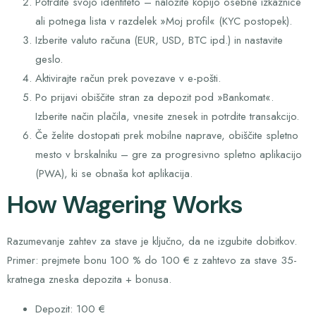
Potrdite svojo identiteto – naložite kopijo osebne izkaznice
ali potnega lista v razdelek »Moj profil« (KYC postopek).
Izberite valuto računa (EUR, USD, BTC ipd.) in nastavite
geslo.
Aktivirajte račun prek povezave v e-pošti.
Po prijavi obiščite stran za depozit pod »Bankomat«.
Izberite način plačila, vnesite znesek in potrdite transakcijo.
Če želite dostopati prek mobilne naprave, obiščite spletno
mesto v brskalniku – gre za progresivno spletno aplikacijo
(PWA), ki se obnaša kot aplikacija.
How Wagering Works
Razumevanje zahtev za stave je ključno, da ne izgubite dobitkov.
Primer: prejmete bonu 100 % do 100 € z zahtevo za stave 35-
kratnega zneska depozita + bonusa.
Depozit: 100 €