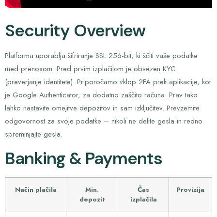
Security Overview
Platforma uporablja šifriranje SSL 256-bit, ki ščiti vaše podatke
med prenosom. Pred prvim izplačilom je obvezen KYC
(preverjanje identitete). Priporočamo vklop 2FA prek aplikacije, kot
je Google Authenticator, za dodatno zaščito računa. Prav tako
lahko nastavite omejitve depozitov in sam izključitev. Prevzemite
odgovornost za svoje podatke – nikoli ne delite gesla in redno
spreminjajte gesla.
Banking & Payments
Način plačila
Min.
Čas
Provizija
depozit
izplačila