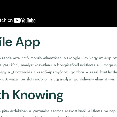
le App
endelkezik natív mobilalkalmazással a Google Play vagy az App Sto
PWA) kínál, amelyet közvetlenül a böngészőből indíthatsz el. Látogas
agy a „Hozzáadás a kezdőképernyőhöz” gombra – ezzel ikont hozhats
. A wazamba slots mobilon is ugyanolyan gördülékeny élményt nyújt.
h Knowing
s játék érdekében a Wazamba számos eszközt kínál. Állíthatsz be napi, 