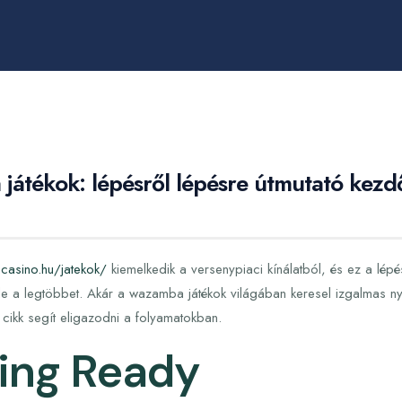
átékok: lépésről lépésre útmutató kez
casino.hu/jatekok/
kiemelkedik a versenypiaci kínálatból, és ez a lép
le a legtöbbet. Akár a wazamba játékok világában keresel izgalmas ny
 cikk segít eligazodni a folyamatokban.
ing Ready