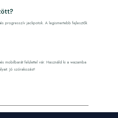
zött?
ó és progresszív jackpotok. A legismertebb fejlesztők
 mobilbarát felülettel vár. Használd ki a wazamba
lyait. Jó szórakozást!