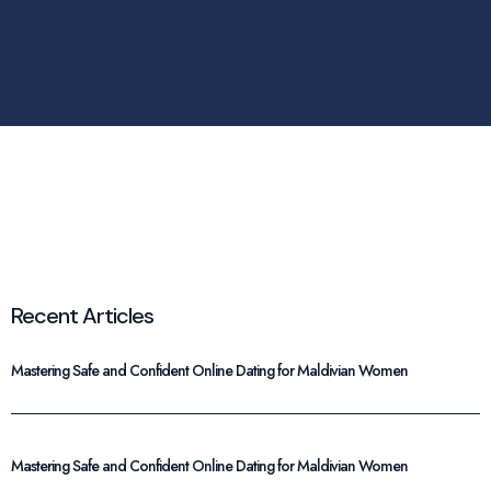
Recent Articles
Mastering Safe and Confident Online Dating for Maldivian Women
Mastering Safe and Confident Online Dating for Maldivian Women