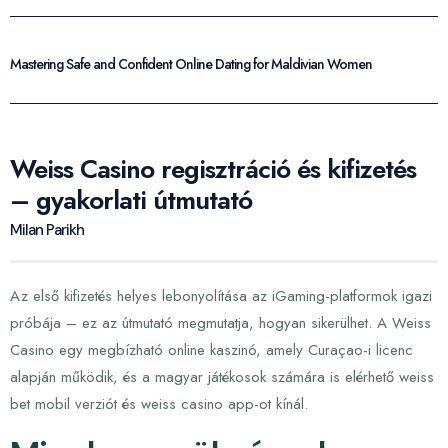
Mastering Safe and Confident Online Dating for Maldivian Women
Weiss Casino regisztráció és kifizetés
– gyakorlati útmutató
Milan Parikh
Az első kifizetés helyes lebonyolítása az iGaming-platformok igazi
próbája – ez az útmutató megmutatja, hogyan sikerülhet. A Weiss
Casino egy megbízható online kaszinó, amely Curaçao-i licenc
alapján működik, és a magyar játékosok számára is elérhető weiss
bet mobil verziót és weiss casino app-ot kínál.