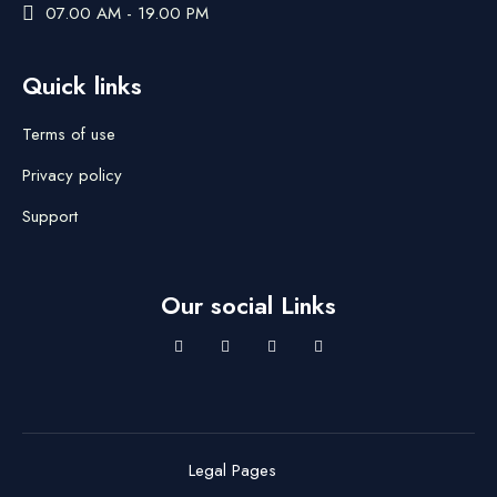
07.00 AM - 19.00 PM
Quick links
Terms of use
Privacy policy
Support
Our social Links
Legal Pages