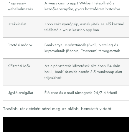
Progresszív
A weiss casino app PWA-ként telepíthető a
webalkalmazás
kezdőképernyőre, gyors hozzáférést biztosítva.
Játékkínálat
Több száz nyerőgép, asztali játék és élő kaszinó
található a weiss kaszinó app-ban.
Fizetési módok
Bankkártya, e-pénztárcák (Skrill, Neteller) és
kriptovaluták (Bitcoin, Ethereum) támogatottak.
Kifizetési idők
Az e-pénztárcás kifizetések általában 24 órán
belül, banki átutalás esetén 3-5 munkanap alatt
teljesülnek.
Ügyfélszolgálat
Élő chat és e-mail támogatás 24/7 elérhető.
További részletekért nézd meg az alábbi bemutató videót: