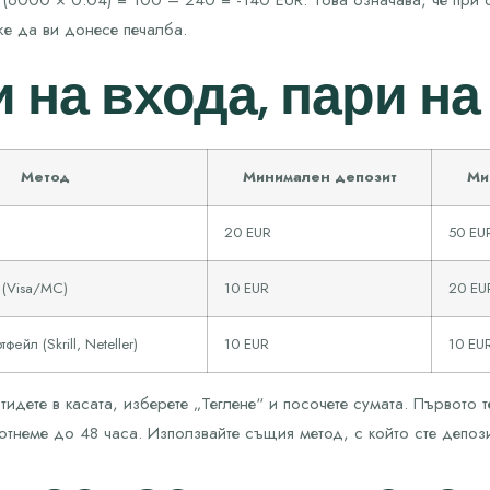
е да ви донесе печалба.
 на входа, пари на
Метод
Минимален депозит
Ми
20 EUR
50 EU
 (Visa/MC)
10 EUR
20 EU
ейл (Skrill, Neteller)
10 EUR
10 EU
отидете в касата, изберете „Теглене“ и посочете сумата. Първото 
отнеме до 48 часа. Използвайте същия метод, с който сте депоз