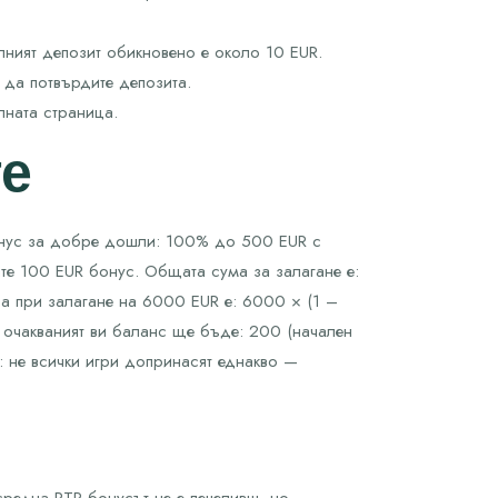
лният депозит обикновено е около 10 EUR.
 да потвърдите депозита.
лната страница.
те
бонус за добре дошли: 100% до 500 EUR с
ате 100 EUR бонус. Общата сума за залагане е:
ба при залагане на 6000 EUR е: 6000 × (1 –
, очакваният ви баланс ще бъде: 200 (начален
е: не всички игри допринасят еднакво —
средна RTP бонусът не е печеливш, но