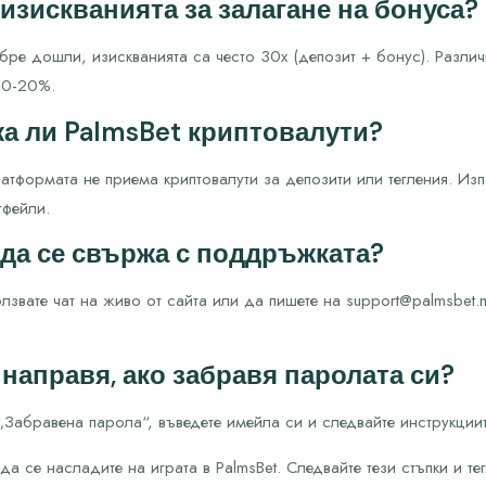
 изискванията за залагане на бонуса?
бре дошли, изискванията са често 30x (депозит + бонус). Разли
10-20%.
а ли PalmsBet криптовалути?
атформата не приема криптовалути за депозити или тегления. Из
тфейли.
 да се свържа с поддръжката?
лзвате чат на живо от сайта или да пишете на support@palmsbet.
 направя, ако забравя паролата си?
 „Забравена парола“, въведете имейла си и следвайте инструкциит
 да се насладите на играта в PalmsBet. Следвайте тези стъпки и т