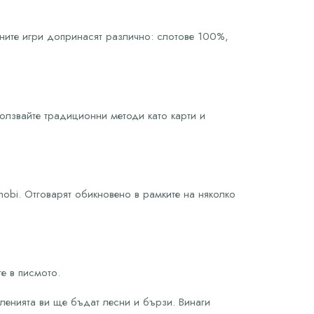
чните игри допринасят различно: слотове 100%,
ползвайте традиционни методи като карти и
mobi. Отговарят обикновено в рамките на няколко
е в писмото.
егленията ви ще бъдат лесни и бързи. Винаги