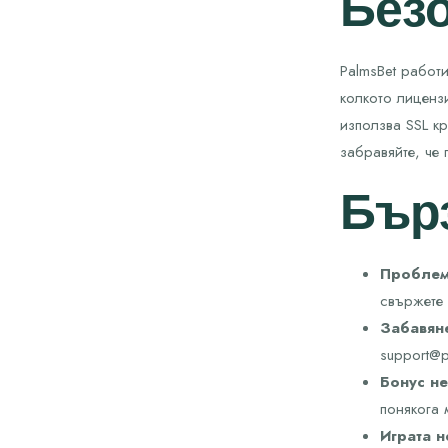
Безо
PalmsBet работ
колкото лицен
използва SSL к
забравяйте, че
Бър
Проблем
свържете 
Забавяне
support@p
Бонус не
понякога 
Играта н