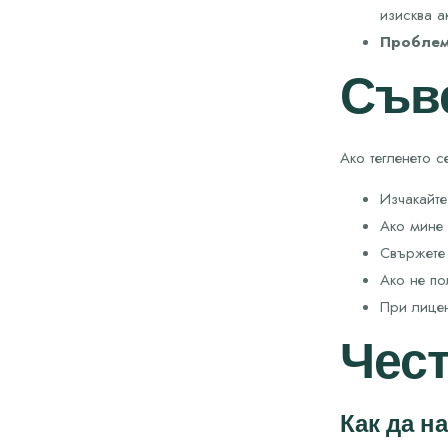
изисква а
Проблем
Съв
Ако тегленето с
Изчакайте
Ако мине 
Свържете 
Ако не по
При лицен
Чест
Как да н