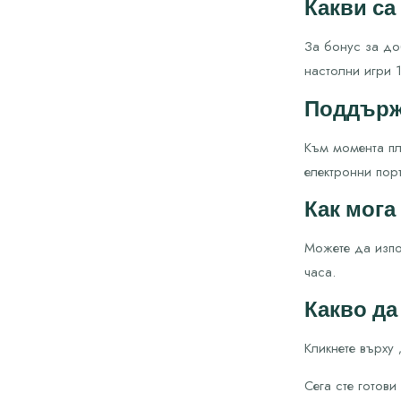
Какви са
За бонус за до
настолни игри 
Поддърж
Към момента пл
електронни пор
Как мога
Можете да изпо
часа.
Какво да
Кликнете върху
Сега сте готови