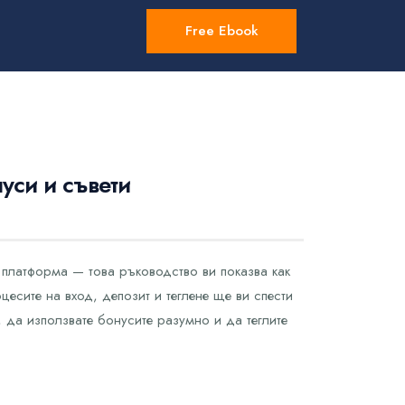
Free Ebook
нуси и съвети
g платформа — това ръководство ви показва как
цесите на вход, депозит и теглене ще ви спести
, да използвате бонусите разумно и да теглите