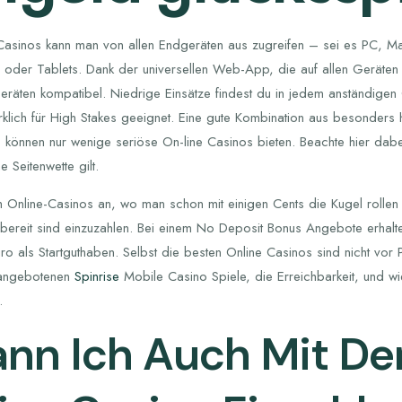
Casinos kann man von allen Endgeräten aus zugreifen – sei es PC, M
oder Tablets. Dank der universellen Web-App, die auf allen Geräten e
eräten kompatibel. Niedrige Einsätze findest du in jedem anständigen O
rklich für High Stakes geeignet. Eine gute Kombination aus besonders
s können nur wenige seriöse On-line Casinos bieten. Beachte hier da
e Seitenwette gilt.
h Online-Casinos an, wo man schon mit einigen Cents die Kugel rolle
 bereit sind einzuzahlen. Bei einem No Deposit Bonus Angebote erhalte
ro als Startguthaben. Selbst die besten Online Casinos sind nicht vor
 angebotenen
Spinrise
Mobile Casino Spiele, die Erreichbarkeit, und wi
.
ann Ich Auch Mit De