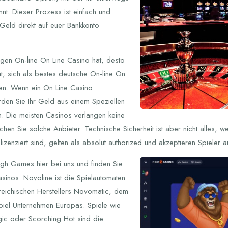
nnt. Dieser Prozess ist einfach und
 Geld direkt auf euer Bankkonto
gen On-line On Line Casino hat, desto
t, sich als bestes deutsche On-line On
en. Wenn ein On Line Casino
rden Sie Ihr Geld aus einem Speziellen
 Die meisten Casinos verlangen keine
uchen Sie solche Anbieter. Technische Sicherheit ist aber nicht alles, 
lizenziert sind, gelten als absolut authorized und akzeptieren Spieler 
igh Games hier bei uns und finden Sie
asinos. Novoline ist die Spielautomaten
reichischen Herstellers Novomatic, dem
piel Unternehmen Europas. Spiele wie
ic oder Scorching Hot sind die