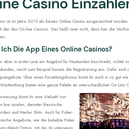
ine Casino Einzahle
no ist im Jahre 2013 als bestes Online-Casino ausgezeichnet worden. Le
h der des On-line Casinos. Das heißt zwar nicht, dass hier die Verifizi
ten.
Ich Die App Eines Online Casinos?
r aber in erster Linie ein Angebot für Neukunden beschreibt, richtet
Neukunden, reicht zum Beispiel bereits die Registrierung aus. Dafür si
ngsangebote. Über einen Einzahlungsbonus könnt ihr euch in so gut wi
Württemberg bieten eine ganze Palette an unterschiedlichen On Line C
erweisung könnt ihr eine Vielzahl von
-line spielen, darunter klassische
Video und Merkur Slots. Auch für Poker-
lreiche Angebote, wie die beliebte Poker
tschland Option, mit der ihr unterwegs