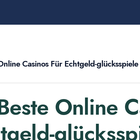
Online Casinos Für Echtgeld-glücksspiel
Beste Online C
tgeld-glückssp