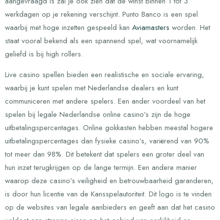
aangevraagd is zal je ook zien dat de winst binnen 1 tot 3
werkdagen op je rekening verschijnt. Punto Banco is een spel
waarbij met hoge inzetten gespeeld kan
Aviamasters
worden. Het
staat vooral bekend als een spannend spel, wat voornamelijk
geliefd is bij high rollers.
Live casino spellen bieden een realistische en sociale ervaring,
waarbij je kunt spelen met Nederlandse dealers en kunt
communiceren met andere spelers. Een ander voordeel van het
spelen bij legale Nederlandse online casino’s zijn de hoge
uitbetalingspercentages. Online gokkasten hebben meestal hogere
uitbetalingspercentages dan fysieke casino’s, variërend van 90%
tot meer dan 98%. Dit betekent dat spelers een groter deel van
hun inzet terugkrijgen op de lange termijn. Een andere manier
waarop deze casino’s veiligheid en betrouwbaarheid garanderen,
is door hun licentie van de Kansspelautoriteit. Dit logo is te vinden
op de websites van legale aanbieders en geeft aan dat het casino