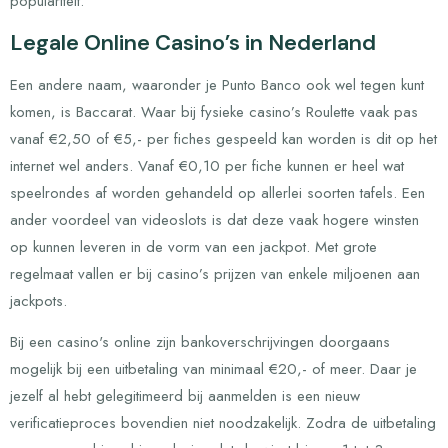
populariteit.
Legale Online Casino’s in Nederland
Een andere naam, waaronder je Punto Banco ook wel tegen kunt
komen, is Baccarat. Waar bij fysieke casino’s Roulette vaak pas
vanaf €2,50 of €5,- per fiches gespeeld kan worden is dit op het
internet wel anders. Vanaf €0,10 per fiche kunnen er heel wat
speelrondes af worden gehandeld op allerlei soorten tafels. Een
ander voordeel van videoslots is dat deze vaak hogere winsten
op kunnen leveren in de vorm van een jackpot. Met grote
regelmaat vallen er bij casino’s prijzen van enkele miljoenen aan
jackpots.
Bij een casino's online zijn bankoverschrijvingen doorgaans
mogelijk bij een uitbetaling van minimaal €20,- of meer. Daar je
jezelf al hebt gelegitimeerd bij aanmelden is een nieuw
verificatieproces bovendien niet noodzakelijk. Zodra de uitbetaling