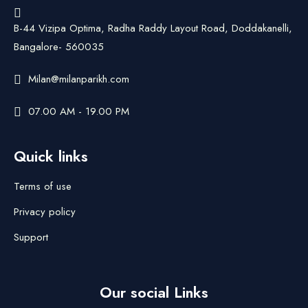
B-44 Vizipa Optima, Radha Raddy Layout Road, Doddakanelli,
Bangalore- 560035
Milan@milanparikh.com
07.00 AM - 19.00 PM
Quick links
Terms of use
Privacy policy
Support
Our social Links