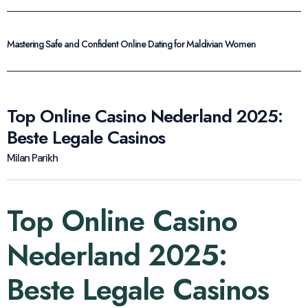
Mastering Safe and Confident Online Dating for Maldivian Women
Top Online Casino Nederland 2025:
Beste Legale Casinos
Milan Parikh
Top Online Casino
Nederland 2025:
Beste Legale Casinos