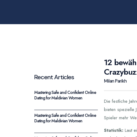
12 bewähr
Crazybuz
Recent Articles
Milan Parikh
Mastering Safe and Confident Online
Dating for Maldivian Women
Die festliche Ja
bieten spezielle
Mastering Safe and Confident Online
Spieler mehr Wert
Dating for Maldivian Women
Statistik:
Laut e