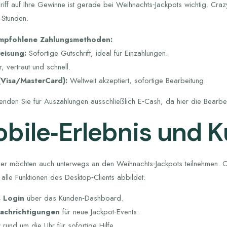
griff auf Ihre Gewinne ist gerade bei Weihnachts‑Jackpots wichtig. Cr
 Stunden.
 empfohlene Zahlungsmethoden:
eisung:
Sofortige Gutschrift, ideal für Einzahlungen.
, vertraut und schnell.
(Visa/MasterCard):
Weltweit akzeptiert, sofortige Bearbeitung.
nden Sie für Auszahlungen ausschließlich E‑Cash, da hier die Bearbeit
obile‑Erlebnis und 
ler möchten auch unterwegs an den Weihnachts‑Jackpots teilnehmen. C
alle Funktionen des Desktop‑Clients abbildet.
s Login
über das Kunden‑Dashboard.
achrichtigungen
für neue Jackpot‑Events.
t
rund um die Uhr für sofortige Hilfe.