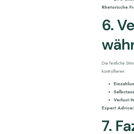
Rhetorische Fr
6. V
währ
Die festliche St
kontrollieren:
Einzahlun
Selbstau
Verlust‑
Expert Advice:
7. F