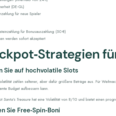
herheit (DE‑GL)
zahlung für neue Spieler
teinzahlung für Bonusauszahlung (50 €)
ken werden sofort akzeptiert
ackpot‑Strategien fü
n Sie auf hochvolatile Slots
olatilität zahlen seltener, aber dafür größere Beträge aus. Für Weihnac
mte Budget aufbessern kann.
ot
Santa’s Treasure
hat eine Volatilität von 8/10 und bietet einen pro
en Sie Free‑Spin‑Boni