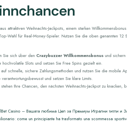
innchancen
aus attraktiven Weihnachts‑Jackpots, einem starken Willkommensbonu
Top‑Wahl für Real‑Money‑Spieler. Nutzen Sie die oben genannten 12 Str
en Sie sich über den
Crazybuzzer Willkommensbonus
und sichern 
 hochvolatile Slots und setzen Sie Free Spins gezielt ein.
 auf schnelle, sichere Zahlungsmethoden und nutzen Sie die mobile App f
e verantwortungsbewusst und setzen Sie klare Limits.
 stehen Ihre Chancen, den nächsten Weihnachts‑Jackpot zu knacken, b
lBet Casino – Вашата любима Цел за Премиум Игрални титли и 
lionario: come un principiante ha trasformato una scommessa sportiva