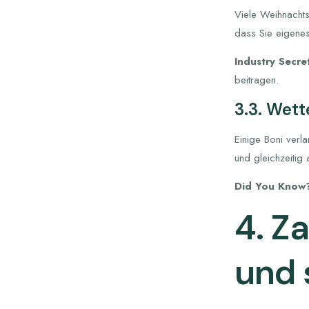
Viele Weihnachts
dass Sie eigenes
Industry Secret
beitragen.
3.3. Wett
Einige Boni verl
und gleichzeitig
Did You Know
4. Z
und 