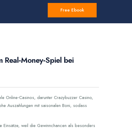
Free Ebook
m Real‑Money‑Spiel bei
iele Online‑Casinos, darunter Crazybuzzer Casino,
hohe Auszahlungen mit saisonalen Boni, sodass
ere Einsätze, weil die Gewinnchancen als besonders