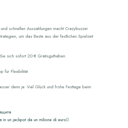
s und schnellen Auszahlungen macht Crazybuzzer
ategien, um das Beste aus der festlichen Spielzeit
Sie sich sofort 20 € Gratisguthaben.
ür Flexibilität.
esser denn je. Viel Glück und frohe Festtage beim
Защита
 in un jackpot da un milione di euro