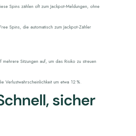
iese Spins zählen oft zum Jackpot‑Meldungen, ohne
ree Spins, die automatisch zum Jackpot‑Zähler
f mehrere Sitzungen auf, um das Risiko zu streuen
e Verlustwahrscheinlichkeit um etwa 12 %.
chnell, sicher