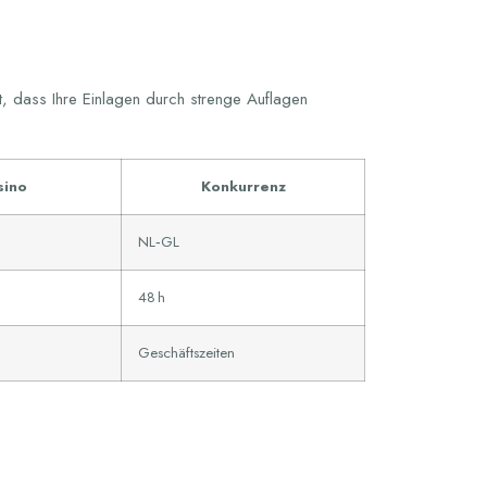
, dass Ihre Einlagen durch strenge Auflagen
sino
Konkurrenz
NL‑GL
48 h
Geschäftszeiten