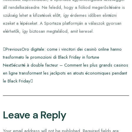
áll rendelkezésedre. Ne feledd, hogy a fiókod megerősítésére is
szükség lehet a kifizetések előtt, így érdemes időben elintézni
ezeket a lépéseket. A Sportaza platformján a válaszok gyorsan
elérhetők, így biztosan megtalálod, amit keresel.
Previous
Oro digitale: come i vincitori dei casinò online hanno
trasformato le promozioni di Black Friday in fortune
Next
Sécurité à double facteur – Comment les plus grands casinos
en ligne transforment les jackpots en atouts économiques pendant
le Black Friday
Leave a Reply
Your email address will not be published.
Required fields are