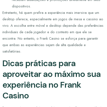
dispositivos.
Entretanto, há quem prefira a experiência mais imersiva que um
desktop oferece, especialmente em jogos de mesa e cassino ao
vivo. A escolha entre móvel e desktop depende das preferências
individuais de cada jogador e do contexto em que ele se
encontra. No entanto, o Frank Casino se esforça para garantir
que ambas as experiências sejam de alta qualidade e
satisfatórias.
Dicas práticas para
aproveitar ao máximo sua
experiência no Frank
Casino