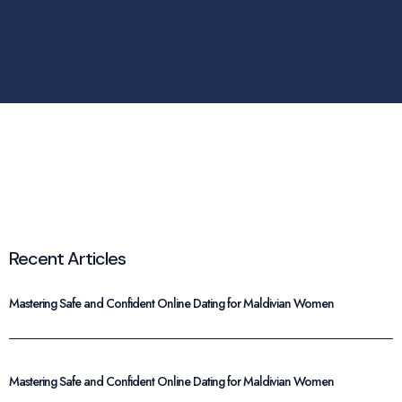
Recent Articles
Mastering Safe and Confident Online Dating for Maldivian Women
Mastering Safe and Confident Online Dating for Maldivian Women