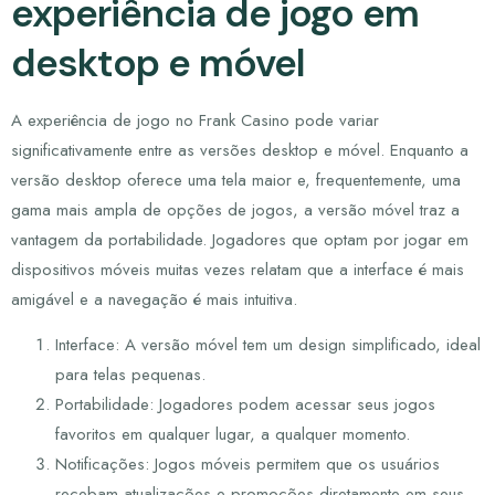
experiência de jogo em
desktop e móvel
A experiência de jogo no Frank Casino pode variar
significativamente entre as versões desktop e móvel. Enquanto a
versão desktop oferece uma tela maior e, frequentemente, uma
gama mais ampla de opções de jogos, a versão móvel traz a
vantagem da portabilidade. Jogadores que optam por jogar em
dispositivos móveis muitas vezes relatam que a interface é mais
amigável e a navegação é mais intuitiva.
Interface: A versão móvel tem um design simplificado, ideal
para telas pequenas.
Portabilidade: Jogadores podem acessar seus jogos
favoritos em qualquer lugar, a qualquer momento.
Notificações: Jogos móveis permitem que os usuários
recebam atualizações e promoções diretamente em seus