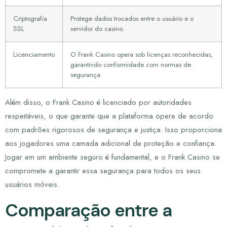
Criptografia
Protege dados trocados entre o usuário e o
SSL
servidor do casino.
Licenciamento
O Frank Casino opera sob licenças reconhecidas,
garantindo conformidade com normas de
segurança.
Além disso, o Frank Casino é licenciado por autoridades
respeitáveis, o que garante que a plataforma opere de acordo
com padrões rigorosos de segurança e justiça. Isso proporciona
aos jogadores uma camada adicional de proteção e confiança.
Jogar em um ambiente seguro é fundamental, e o Frank Casino se
compromete a garantir essa segurança para todos os seus
usuários móveis.
Comparação entre a