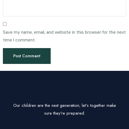
Save my name, email, and website in this browser for the next
time I comment.
Our children are the next generation; let’s together make
sure they’re prepared.