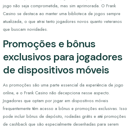
jogo não seja comprometida, mas sim aprimorada. O Frank
Casino se destaca ao manter uma biblioteca de jogos sempre
atualizada, o que atrai tanto jogadores novos quanto veteranos
que buscam novidades.
Promoções e bônus
exclusivos para jogadores
de dispositivos móveis
As promoções são uma parte essencial da experiência de jogo
online, e o Frank Casino não decepciona nesse aspecto.
Jogadores que optam por jogar em dispositivos móveis
frequentemente têm acesso a bônus e promoções exclusivas. Isso
pode incluir bônus de depósito, rodadas grátis e até promoções
de cashback que são especialmente desenhadas para serem