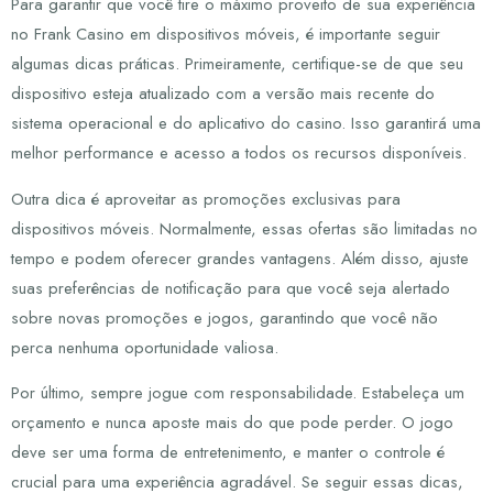
Para garantir que você tire o máximo proveito de sua experiência
no Frank Casino em dispositivos móveis, é importante seguir
algumas dicas práticas. Primeiramente, certifique-se de que seu
dispositivo esteja atualizado com a versão mais recente do
sistema operacional e do aplicativo do casino. Isso garantirá uma
melhor performance e acesso a todos os recursos disponíveis.
Outra dica é aproveitar as promoções exclusivas para
dispositivos móveis. Normalmente, essas ofertas são limitadas no
tempo e podem oferecer grandes vantagens. Além disso, ajuste
suas preferências de notificação para que você seja alertado
sobre novas promoções e jogos, garantindo que você não
perca nenhuma oportunidade valiosa.
Por último, sempre jogue com responsabilidade. Estabeleça um
orçamento e nunca aposte mais do que pode perder. O jogo
deve ser uma forma de entretenimento, e manter o controle é
crucial para uma experiência agradável. Se seguir essas dicas,