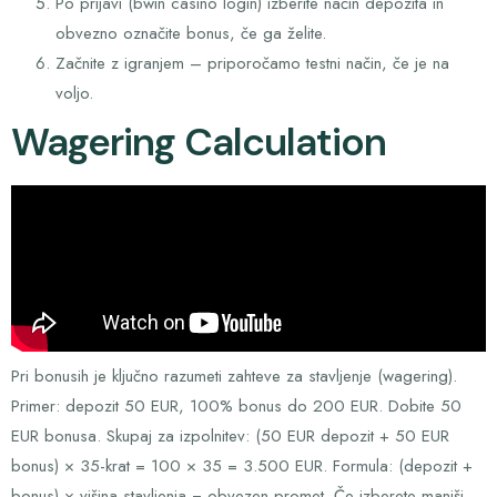
Po prijavi (bwin casino login) izberite način depozita in
obvezno označite bonus, če ga želite.
Začnite z igranjem – priporočamo testni način, če je na
voljo.
Wagering Calculation
Pri bonusih je ključno razumeti zahteve za stavljenje (wagering).
Primer: depozit 50 EUR, 100% bonus do 200 EUR. Dobite 50
EUR bonusa. Skupaj za izpolnitev: (50 EUR depozit + 50 EUR
bonus) × 35-krat = 100 × 35 = 3.500 EUR. Formula: (depozit +
bonus) × višina stavljenja = obvezen promet. Če izberete manjši