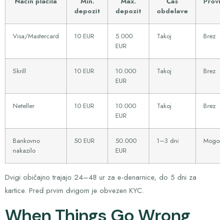
Način plačila
Min.
Max.
Čas
Provi
depozit
depozit
obdelave
Visa/Mastercard
10 EUR
5.000
Takoj
Brez
EUR
Skrill
10 EUR
10.000
Takoj
Brez
EUR
Neteller
10 EUR
10.000
Takoj
Brez
EUR
Bankovno
50 EUR
50.000
1–3 dni
Mogo
nakazilo
EUR
Dvigi običajno trajajo 24–48 ur za e-denarnice, do 5 dni za
kartice. Pred prvim dvigom je obvezen KYC.
When Things Go Wrong