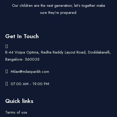
Our children are the next generation; let’s together make
sure they’re prepared.
Get In Touch
B-44 Vizipa Optima, Radha Raddy Layout Road, Doddakanelli,
Bangalore- 560035
Milan@milanparikh.com
07.00 AM - 19.00 PM
Quick links
Terms of use