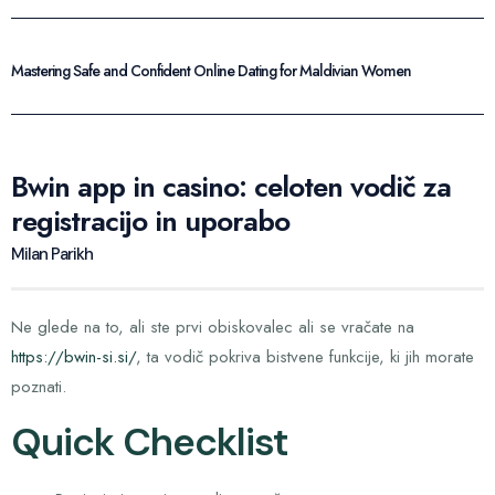
Mastering Safe and Confident Online Dating for Maldivian Women
Bwin app in casino: celoten vodič za
registracijo in uporabo
Milan Parikh
Ne glede na to, ali ste prvi obiskovalec ali se vračate na
https://bwin-si.si/
, ta vodič pokriva bistvene funkcije, ki jih morate
poznati.
Quick Checklist