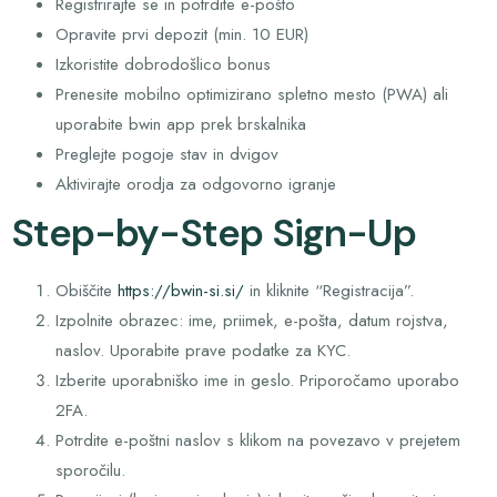
Registrirajte se in potrdite e-pošto
Opravite prvi depozit (min. 10 EUR)
Izkoristite dobrodošlico bonus
Prenesite mobilno optimizirano spletno mesto (PWA) ali
uporabite bwin app prek brskalnika
Preglejte pogoje stav in dvigov
Aktivirajte orodja za odgovorno igranje
Step-by-Step Sign-Up
Obiščite
https://bwin-si.si/
in kliknite “Registracija”.
Izpolnite obrazec: ime, priimek, e-pošta, datum rojstva,
naslov. Uporabite prave podatke za KYC.
Izberite uporabniško ime in geslo. Priporočamo uporabo
2FA.
Potrdite e-poštni naslov s klikom na povezavo v prejetem
sporočilu.