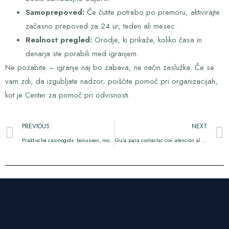
Samoprepoved:
Če čutite potrebo po premoru, aktivirajte
začasno prepoved za 24 ur, teden ali mesec.
Realnost pregled:
Orodje, ki prikaže, koliko časa in
denarja ste porabili med igranjem.
Ne pozabite – igranje naj bo zabava, ne način zaslužka. Če se
vam zdi, da izgubljate nadzor, poiščite pomoč pri organizacijah,
kot je Center za pomoč pri odvisnosti.
PREVIOUS
NEXT
Praktische casinogids: bonussen, mobiel en snelle betalingen
Guía para contactar con atención al cliente de Jugabet Argentina