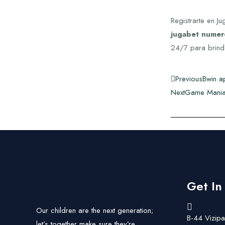
Registrarte en J
jugabet numer
24/7 para brinda
Previous
Bwin a
Next
Game Mania 
Get In
Our children are the next generation;
B-44 Vizip
let’s together make sure they’re