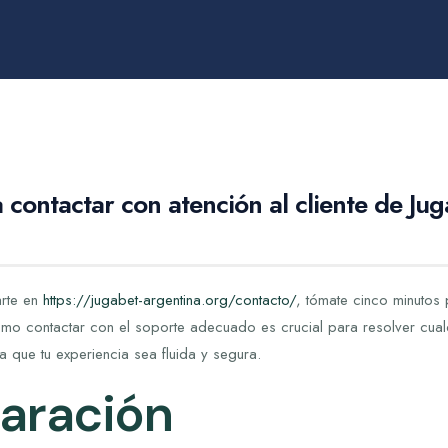
 contactar con atención al cliente de Ju
arte en
https://jugabet-argentina.org/contacto/
, tómate cinco minutos 
mo contactar con el soporte adecuado es crucial para resolver cualq
a que tu experiencia sea fluida y segura.
aración