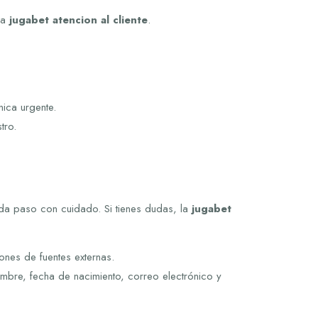
la
jugabet atencion al cliente
.
nica urgente.
tro.
ada paso con cuidado. Si tienes dudas, la
jugabet
ones de fuentes externas.
ombre, fecha de nacimiento, correo electrónico y