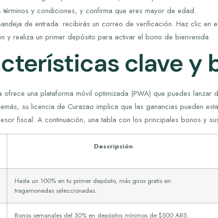
s términos y condiciones, y confirma que eres mayor de edad.
bandeja de entrada: recibirás un correo de verificación. Haz clic en el
ión y realiza un primer depósito para activar el bono de bienvenida.
cterísticas clave y
na ofrece una plataforma móvil optimizada (PWA) que puedes lanzar 
demás, su licencia de Curazao implica que las ganancias pueden est
sesor fiscal. A continuación, una tabla con los principales bonos y su
Descripción
Hasta un 100% en tu primer depósito, más giros gratis en
tragamonedas seleccionadas.
Bonos semanales del 50% en depósitos mínimos de $500 ARS.