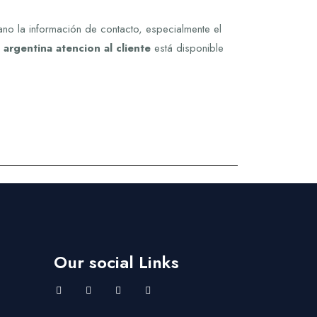
ano la información de contacto, especialmente el
 argentina atencion al cliente
está disponible
Our social Links