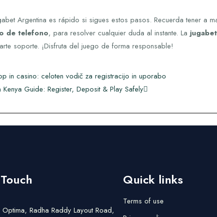
ugabet Argentina es rápido si sigues estos pasos. Recuerda tener a m
o de telefono
, para resolver cualquier duda al instante. La
jugabet
rte soporte. ¡Disfruta del juego de forma responsable!
pp in casino: celoten vodič za registracijo in uporabo
Kenya Guide: Register, Deposit & Play Safely
 Touch
Quick links
Terms of use
a Optima, Radha Raddy Layout Road,