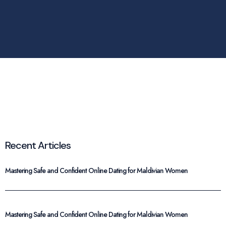
Recent Articles
Mastering Safe and Confident Online Dating for Maldivian Women
Mastering Safe and Confident Online Dating for Maldivian Women