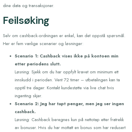
dine data og transaksjoner.
Feilsøking
Selv om cashback-ordningen er enkel, kan det oppstå spørsmål.
Her er fem vanlige scenarier og løsninger:
Scenario 1: Cashback vises ikke på kontoen min
etter periodens slutt.
Løsning: Sjekk om du har oppfylt kravet om minimum ett
innskudd i perioden. Vent 72 timer – utbetalingen kan ta
opptil tre dager. Kontakt kundestøtte via live chat hvis
ingenting skjer.
Scenario 2: Jeg har tapt penger, men jeg ser ingen
cashback.
Løsning: Cashback beregnes kun på nettotap etter fratrekk
av bonuser. Hvis du har mottatt en bonus som har redusert