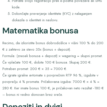
Potrdite svojo registracijo prek e-poštne povezave ali SMS
kode.
Dokončajte preverjanje identitete (KYC) z nalaganjem
dokazila o identiteti in naslovu.
Matematika bonusa
Recimo, da izkoristite bonus dobrodošlice v višini 100 % do 200
€ z zahtevo za stavo 35x (bonus + depozit).
Formula: (znesek bonusa + depozit) × wagering = skupni promet.
Če vplačate 100 €, dobite 100 € bonusa. Skupaj 200 €.
Potreben promet: 200 € × 35 = 7000 €.
Če igrate igralne avtomate s povprečnim RTP 96 %, izgubite v
povprečju 4 % prometa. Pričakovana izguba: 7000 € × 4 % =
280 €. Ker imate bonus 100 €, je pričakovan neto rezultat -180 €
– bonus ni vedno donosen brez sreče.
Depoziti in dvigi