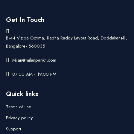
Get In Touch
B-44 Vizipa Optima, Radha Raddy Layout Road, Doddakanelli,
Bangalore- 560035
Milan@milanparikh.com
07.00 AM - 19.00 PM
Quick links
Terms of use
Privacy policy
Support