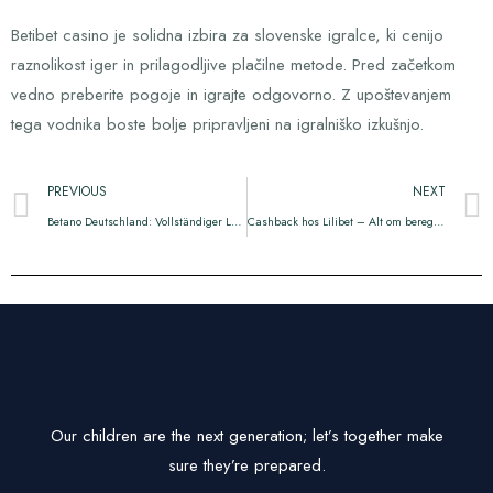
Betibet casino je solidna izbira za slovenske igralce, ki cenijo
raznolikost iger in prilagodljive plačilne metode. Pred začetkom
vedno preberite pogoje in igrajte odgovorno. Z upoštevanjem
tega vodnika boste bolje pripravljeni na igralniško izkušnjo.
PREVIOUS
NEXT
Betano Deutschland: Vollständiger Leitfaden – Anmeldung, Bonus, Zahlungen
Cashback hos Lilibet – Alt om beregninger, vilkår og tips
Our children are the next generation; let’s together make
sure they’re prepared.