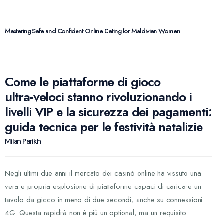
Mastering Safe and Confident Online Dating for Maldivian Women
Come le piattaforme di gioco
ultra‑veloci stanno rivoluzionando i
livelli VIP e la sicurezza dei pagamenti:
guida tecnica per le festività natalizie
Milan Parikh
Negli ultimi due anni il mercato dei casinò online ha vissuto una
vera e propria esplosione di piattaforme capaci di caricare un
tavolo da gioco in meno di due secondi, anche su connessioni
4G. Questa rapidità non è più un optional, ma un requisito