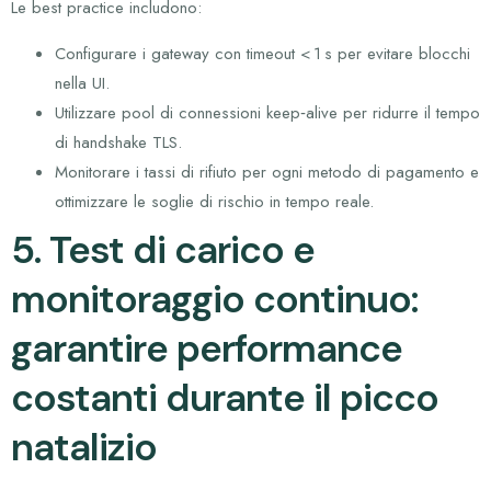
Le best practice includono:
Configurare i gateway con timeout < 1 s per evitare blocchi
nella UI.
Utilizzare pool di connessioni keep‑alive per ridurre il tempo
di handshake TLS.
Monitorare i tassi di rifiuto per ogni metodo di pagamento e
ottimizzare le soglie di rischio in tempo reale.
5. Test di carico e
monitoraggio continuo:
garantire performance
costanti durante il picco
natalizio