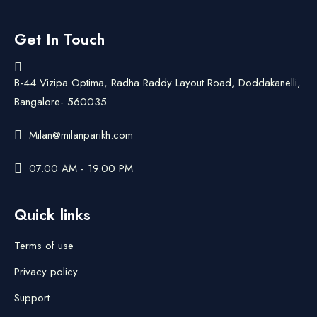
Get In Touch
B-44 Vizipa Optima, Radha Raddy Layout Road, Doddakanelli,
Bangalore- 560035
Milan@milanparikh.com
07.00 AM - 19.00 PM
Quick links
Terms of use
Privacy policy
Support