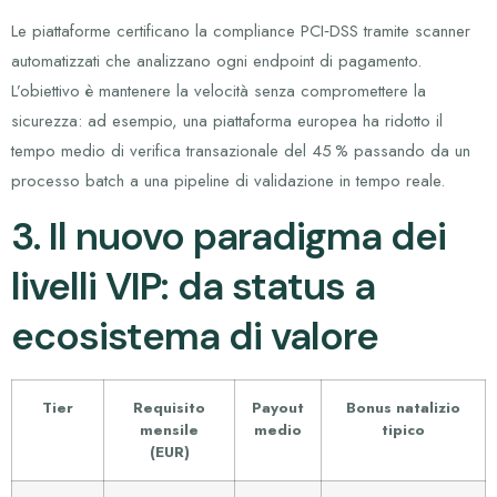
Le piattaforme certificano la compliance PCI‑DSS tramite scanner
automatizzati che analizzano ogni endpoint di pagamento.
L’obiettivo è mantenere la velocità senza compromettere la
sicurezza: ad esempio, una piattaforma europea ha ridotto il
tempo medio di verifica transazionale del 45 % passando da un
processo batch a una pipeline di validazione in tempo reale.
3. Il nuovo paradigma dei
livelli VIP: da status a
ecosistema di valore
Tier
Requisito
Payout
Bonus natalizio
mensile
medio
tipico
(EUR)