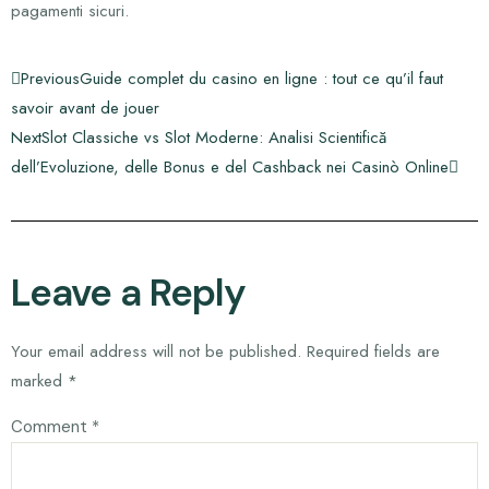
pagamenti sicuri.
Previous
Guide complet du casino en ligne : tout ce qu’il faut
savoir avant de jouer
Next
Slot Classiche vs Slot Moderne: Analisi Scientifică
dell’Evoluzione, delle Bonus e del Cashback nei Casinò Online
Leave a Reply
Your email address will not be published.
Required fields are
marked
*
Comment
*