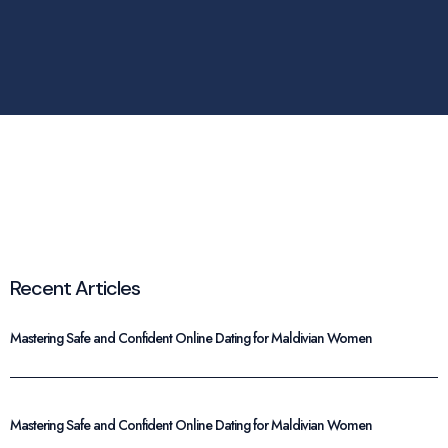
Recent Articles
Mastering Safe and Confident Online Dating for Maldivian Women
Mastering Safe and Confident Online Dating for Maldivian Women