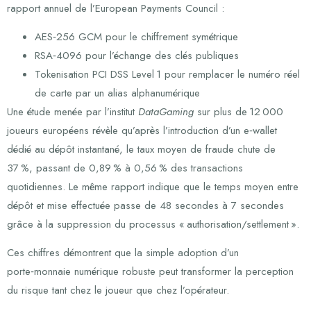
rapport annuel de l’European Payments Council :
AES‑256 GCM pour le chiffrement symétrique
RSA‑4096 pour l’échange des clés publiques
Tokenisation PCI DSS Level 1 pour remplacer le numéro réel
de carte par un alias alphanumérique
Une étude menée par l’institut
DataGaming
sur plus de 12 000
joueurs européens révèle qu’après l’introduction d’un e‑wallet
dédié au dépôt instantané, le taux moyen de fraude chute de
37 %, passant de 0,89 % à 0,56 % des transactions
quotidiennes. Le même rapport indique que le temps moyen entre
dépôt et mise effectuée passe de 48 secondes à 7 secondes
grâce à la suppression du processus « authorisation/settlement ».
Ces chiffres démontrent que la simple adoption d’un
porte‑monnaie numérique robuste peut transformer la perception
du risque tant chez le joueur que chez l’opérateur.