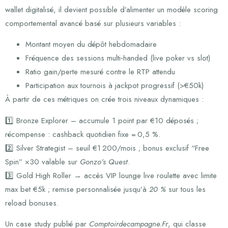
wallet digitalisé, il devient possible d’alimenter un modèle scoring
comportemental avancé basé sur plusieurs variables :
Montant moyen du dépôt hebdomadaire
Fréquence des sessions multi‐handed (live poker vs slot)
Ratio gain/perte mesuré contre le RTP attendu
Participation aux tournois à jackpot progressif (>€50k)
À partir de ces métriques on crée trois niveaux dynamiques :
1️⃣ Bronze Explorer – accumule 1 point par €10 déposés ;
récompense : cashback quotidien fixe = 0,5 %.
2️⃣ Silver Strategist – seuil €1 200/mois ; bonus exclusif “Free
Spin” ×30 valable sur
Gonzo’s Quest
.
3️⃣ Gold High Roller → accès VIP lounge live roulette avec limite
max bet €5k ; remise personnalisée jusqu’à
20 %
sur tous les
reload bonuses.
Un case study publié par
Comptoirdecampagne.Fr
, qui classe