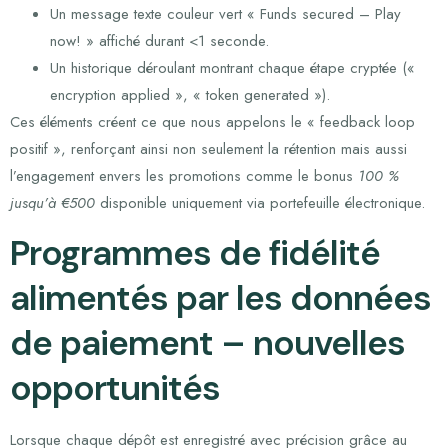
Un message texte couleur vert « Funds secured – Play
now! » affiché durant <1 seconde.
Un historique déroulant montrant chaque étape cryptée («
encryption applied », « token generated »).
Ces éléments créent ce que nous appelons le « feedback loop
positif », renforçant ainsi non seulement la rétention mais aussi
l’engagement envers les promotions comme le bonus
100 %
jusqu’à €500
disponible uniquement via portefeuille électronique.
Programmes de fidélité
alimentés par les données
de paiement – nouvelles
opportunités
Lorsque chaque dépôt est enregistré avec précision grâce au