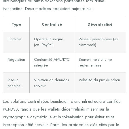
aux banques ou aux blockchains partenaires lors d’une
transaction. Deux modèles coexistent aujourd’hui :
Type
Centralisé
Décentralisé
Contrôle
Opérateur unique
Réseau peer‑to‑peer (ex :
(ex : PayPal)
Metamask)
Régulation
Conformité AML/KYC
Souvent hors champ
intégrée
réglementaire
Risque
Violation de données
Volatilité du prix du token
principal
serveur
Les solutions centralisées bénéficient d’une infrastructure certifiée
PCI‑DSS, tandis que les wallets décentralisés misent sur la
cryptographie asymétrique et la tokenisation pour éviter toute
interception côté serveur. Parmi les protocoles clés cités par le