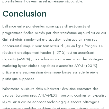
potentiellement devenir asset numérique négociable.
Conclusion
L’alliance entre portefeuilles numériques ultra‑sécurisés et
programmes fidèles pilotés par data transforme aujourd’hui ce qui
était autrefois simplement une question technique en avantage
concurrentiel majeur pour tout acteur du jeu en ligne français. En
réduisant drastiquement fraudes (
–37 %
) tout en accélérant
deposits (
–90 %
) , ces solutions nourrissent aussi des stratégies
marketing hyper ciblées capables d’accroître ARPU (+23 %)
grâce à une segmentation dynamique basée sur activité réelle
plutôt que supposée.
Néanmoins plusieurs défis subsistent : évolution constante des
cadres réglementaires ANJ/AMLD5 , besoins continus en expertise
IA/ML ainsi qu’une adoption technologique encore hétérogène
entre casinos mobiles traditionnels et nouveaux entrants crypto tel