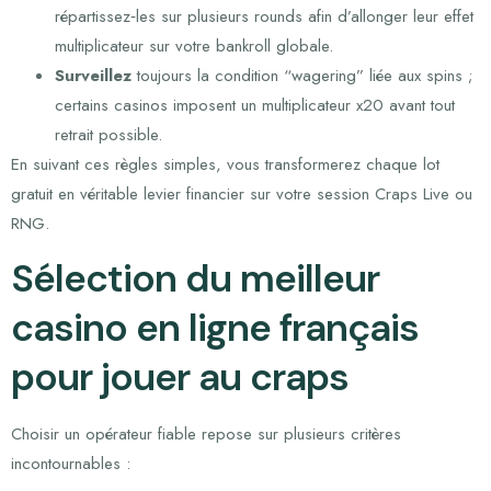
répartissez‑les sur plusieurs rounds afin d’allonger leur effet
multiplicateur sur votre bankroll globale.
Surveillez
toujours la condition “wagering” liée aux spins ;
certains casinos imposent un multiplicateur x20 avant tout
retrait possible.
En suivant ces règles simples, vous transformerez chaque lot
gratuit en véritable levier financier sur votre session Craps Live ou
RNG.
Sélection du meilleur
casino en ligne français
pour jouer au craps
Choisir un opérateur fiable repose sur plusieurs critères
incontournables :