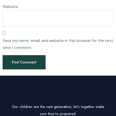
Website
Save my name, email, and website in this browser for the next
time I comment.
Our children are the next generation; let’s together make
sure they’re prepared.