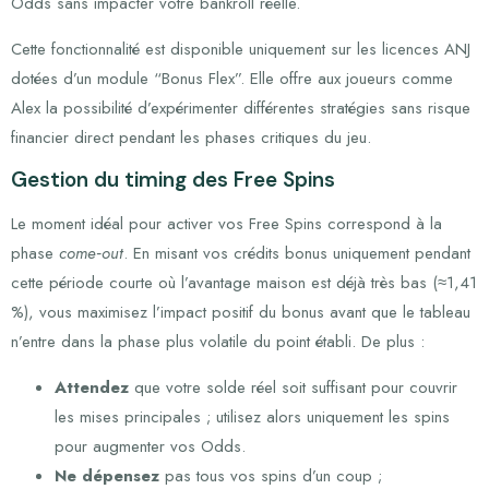
Odds sans impacter votre bankroll réelle.
Cette fonctionnalité est disponible uniquement sur les licences ANJ
dotées d’un module “Bonus Flex”. Elle offre aux joueurs comme
Alex la possibilité d’expérimenter différentes stratégies sans risque
financier direct pendant les phases critiques du jeu.
Gestion du timing des Free Spins
Le moment idéal pour activer vos Free Spins correspond à la
phase
come‑out
. En misant vos crédits bonus uniquement pendant
cette période courte où l’avantage maison est déjà très bas (≈1,41
%), vous maximisez l’impact positif du bonus avant que le tableau
n’entre dans la phase plus volatile du point établi. De plus :
Attendez
que votre solde réel soit suffisant pour couvrir
les mises principales ; utilisez alors uniquement les spins
pour augmenter vos Odds.
Ne dépensez
pas tous vos spins d’un coup ;