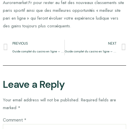
Auroremarket.Fr pour rester au fait des nouveaux classements site
paris sportif ainsi que des meilleures opportunités « meilleur site
pari en ligne » qui feront évoluer votre expérience ludique vers
des gains toujours plus conséquents.
PREVIOUS
NEXT
Guide complet du casino en ligne – Tout ce que vous devez savoir
Guide complet du casino en ligne – tout ce que vous devez savoir
Leave a Reply
Your email address will not be published.
Required fields are
marked
*
Comment
*