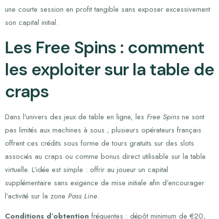
une courte session en profit tangible sans exposer excessivement
son capital initial.
Les Free Spins : comment
les exploiter sur la table de
craps
Dans l’univers des jeux de table en ligne, les
Free Spins
ne sont
pas limités aux machines à sous ; plusieurs opérateurs français
offrent ces crédits sous forme de tours gratuits sur des slots
associés au craps ou comme bonus direct utilisable sur la table
virtuelle. L’idée est simple : offrir au joueur un capital
supplémentaire sans exigence de mise initiale afin d’encourager
l’activité sur la zone
Pass Line
.
Conditions d’obtention
fréquentes : dépôt minimum de €20,