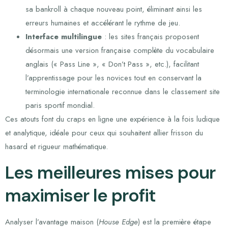
sa bankroll à chaque nouveau point, éliminant ainsi les
erreurs humaines et accélérant le rythme de jeu.
Interface multilingue
: les sites français proposent
désormais une version française complète du vocabulaire
anglais (« Pass Line », « Don’t Pass », etc.), facilitant
l’apprentissage pour les novices tout en conservant la
terminologie internationale reconnue dans le classement site
paris sportif mondial.
Ces atouts font du craps en ligne une expérience à la fois ludique
et analytique, idéale pour ceux qui souhaitent allier frisson du
hasard et rigueur mathématique.
Les meilleures mises pour
maximiser le profit
Analyser l’avantage maison (
House Edge
) est la première étape