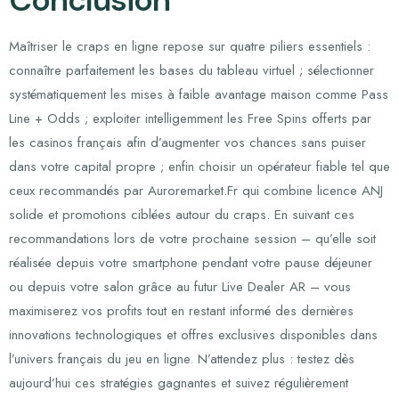
Maîtriser le craps en ligne repose sur quatre piliers essentiels :
connaître parfaitement les bases du tableau virtuel ; sélectionner
systématiquement les mises à faible avantage maison comme Pass
Line + Odds ; exploiter intelligemment les Free Spins offerts par
les casinos français afin d’augmenter vos chances sans puiser
dans votre capital propre ; enfin choisir un opérateur fiable tel que
ceux recommandés par Auroremarket.Fr qui combine licence ANJ
solide et promotions ciblées autour du craps. En suivant ces
recommandations lors de votre prochaine session – qu’elle soit
réalisée depuis votre smartphone pendant votre pause déjeuner
ou depuis votre salon grâce au futur Live Dealer AR – vous
maximiserez vos profits tout en restant informé des dernières
innovations technologiques et offres exclusives disponibles dans
l’univers français du jeu en ligne. N’attendez plus : testez dès
aujourd’hui ces stratégies gagnantes et suivez régulièrement