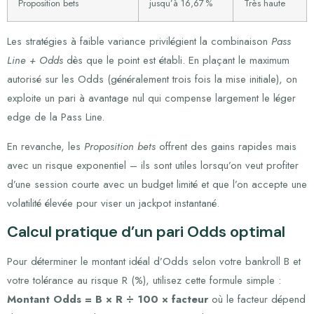
Proposition bets
jusqu’à 16,67 %
Très haute
Les stratégies à faible variance privilégient la combinaison
Pass
Line + Odds
dès que le point est établi. En plaçant le maximum
autorisé sur les Odds (généralement trois fois la mise initiale), on
exploite un pari à avantage nul qui compense largement le léger
edge de la Pass Line.
En revanche, les
Proposition bets
offrent des gains rapides mais
avec un risque exponentiel – ils sont utiles lorsqu’on veut profiter
d’une session courte avec un budget limité et que l’on accepte une
volatilité élevée pour viser un jackpot instantané.
Calcul pratique d’un pari Odds optimal
Pour déterminer le montant idéal d’Odds selon votre bankroll B et
votre tolérance au risque R (%), utilisez cette formule simple :
Montant Odds = B × R ÷ 100 × facteur
où le facteur dépend